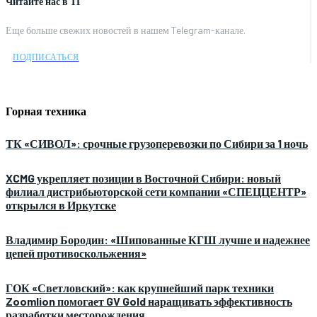
Читайте нас в ТГ
Еще больше свежих новостей в нашем Telegram-канале.
ПОДПИСАТЬСЯ
Горная техника
ТК «СИВОЛ»: срочные грузоперевозки по Сибири за 1 ночь
XCMG укрепляет позиции в Восточной Сибири: новый
филиал дистрибьюторской сети компании «СПЕЦЦЕНТР»
открылся в Иркутске
Владимир Бородин: «Шипованные КГШ лучше и надежнее
цепей противоскольжения»
ГОК «Светловский»: как крупнейший парк техники
Zoomlion помогает GV Gold наращивать эффективность
разработки месторождения