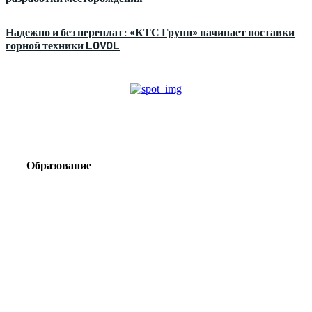
Надежно и без переплат: «КТС Групп» начинает поставки
горной техники LOVOL
Образование
Корпоративный туризм от компании «Открытая
Сибирь»: стратегия сплочения и развития
команд
Парадокс вахты: рост зарплат ведет к дефициту кадров