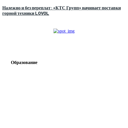
Надежно и без переплат: «КТС Групп» начинает поставки
горной техники LOVOL
Образование
Корпоративный туризм от компании «Открытая
Сибирь»: стратегия сплочения и развития
команд
Парадокс вахты: рост зарплат ведет к дефициту кадров
Лаборатория Группы «ЭВОБЛАСТ» в МГРИ объединит