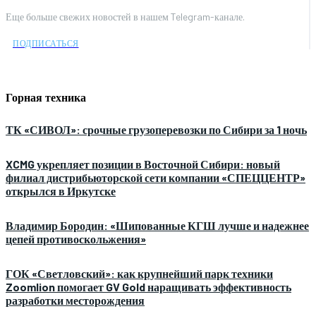
Еще больше свежих новостей в нашем Telegram-канале.
ПОДПИСАТЬСЯ
Горная техника
ТК «СИВОЛ»: срочные грузоперевозки по Сибири за 1 ночь
XCMG укрепляет позиции в Восточной Сибири: новый
филиал дистрибьюторской сети компании «СПЕЦЦЕНТР»
открылся в Иркутске
Владимир Бородин: «Шипованные КГШ лучше и надежнее
цепей противоскольжения»
ГОК «Светловский»: как крупнейший парк техники
Zoomlion помогает GV Gold наращивать эффективность
разработки месторождения