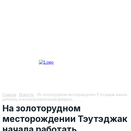
Главная
Новости
На золоторудном месторождении Тэутэджак начала
работать золотоизвлекательная фабрика
На золоторудном
месторождении Тэутэджак
начала работать