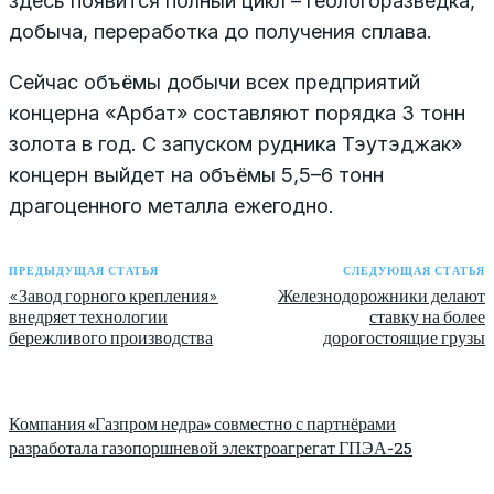
здесь появится полный цикл – геологоразведка,
добыча, переработка до получения сплава.
Сейчас объёмы добычи всех предприятий
концерна «Арбат» составляют порядка 3 тонн
золота в год. С запуском рудника Тэутэджак»
концерн выйдет на объёмы 5,5–6 тонн
драгоценного металла ежегодно.
ПРЕДЫДУЩАЯ СТАТЬЯ
СЛЕДУЮЩАЯ СТАТЬЯ
«Завод горного крепления»
Железнодорожники делают
внедряет технологии
ставку на более
бережливого производства
дорогостоящие грузы
Компания «Газпром недра» совместно с партнёрами
разработала газопоршневой электроагрегат ГПЭА-25