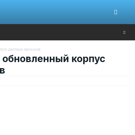
Ю
ута цветных металлов
 обновленный корпус
в