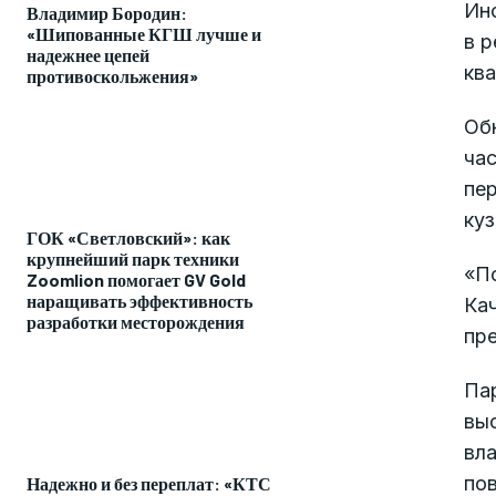
Ин
Владимир Бородин:
«Шипованные КГШ лучше и
в р
надежнее цепей
кв
противоскольжения»
Об
ча
пе
ку
ГОК «Светловский»: как
крупнейший парк техники
«П
Zoomlion помогает GV Gold
наращивать эффективность
Ка
разработки месторождения
пр
Пар
выс
вла
по
Надежно и без переплат: «КТС