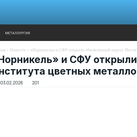
АНАЛИТИКА
ВЫСТАВКИ
КОНТАКТЫ
ГЛАВНОЕ МЕН
Е
МЕТАЛЛУРГИЯ
ная
Новости
«Норникель» и СФУ открыли обновленный корпус Инстит
Норникель» и СФУ открыли
нститута цветных металло
03.02.2026
201