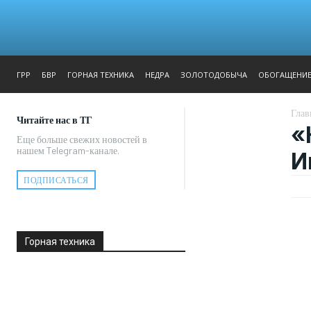
ЖУРНАЛ
РЕПОРТАЖ
ГРР
БВР
ГОРНАЯ ТЕХНИКА
НЕДРА
ЗОЛОТОДОБЫЧА
ОБОГАЩЕНИ
Глав
Читайте нас в ТГ
«
Еще больше свежих новостей в
нашем Telegram-канале.
И
ПОДПИСАТЬСЯ
Горная техника