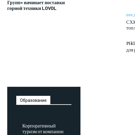
Групп» начинает поставки
горной техники LOVOL
ПРЕ
СХК
топ
Pik
для
Образование
Корпоративный
туризм от компании