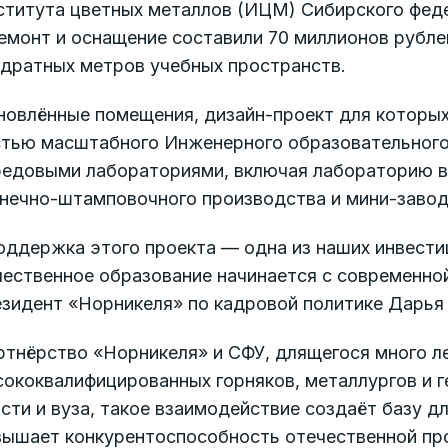
ститута цветных металлов (ИЦМ) Сибирского феде
емонт и оснащение составили 70 миллионов рубле
адратных метров учебных пространств.
новлённые помещения, дизайн-проект для которых
стью масштабного Инженерного образовательного
редовыми лабораториями, включая лабораторию в
знечно-штамповочного производства и мини-завод
оддержка этого проекта — одна из наших инвести
чественное образование начинается с современно
езидент «Норникеля» по кадровой политике Дарья
тнёрство «Норникеля» и СФУ, длящегося много ле
ококвалифицированных горняков, металлургов и г
сти и вуза, такое взаимодействие создаёт базу д
вышает конкурентоспособность отечественной п