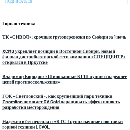
ПОДПИСАТЬСЯ
Горная техника
ТК «СИВОЛ»: срочные грузоперевозки по Сибири за 1 ночь
XCMG укрепляет позиции в Восточной Сибири: новый
филиал дистрибьюторской сети компании «СПЕЦЦЕНТР»
открылся в Иркутске
Владимир Бородин: «Шипованные КГШ лучше и надежнее
цепей противоскольжения»
ГОК «Светловский»: как крупнейший парк техники
Zoomlion помогает GV Gold наращивать эффективность
разработки месторождения
Надежно и без переплат: «КТС Групп» начинает поставки
горной техники LOVOL