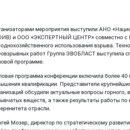
ганизаторами мероприятия выступили АНО «Нацио
ОИВ) и ООО «ЭКСПЕРТНЫЙ ЦЕНТР» совместно с 
однохозяйственного использования взрыва. Техно
ровзрывных работ Группа ЭВОБЛАСТ выступила сп
ловой программе.
ловая программа конференции включила более 40 
вышения квалификации. Представители крупнейших
анизаций обсудили актуальные вопросы горного, 
рывчатых веществ, а также результаты работы по
еренитета отрасли.
ргей Мозер, директор по стратегическому развит