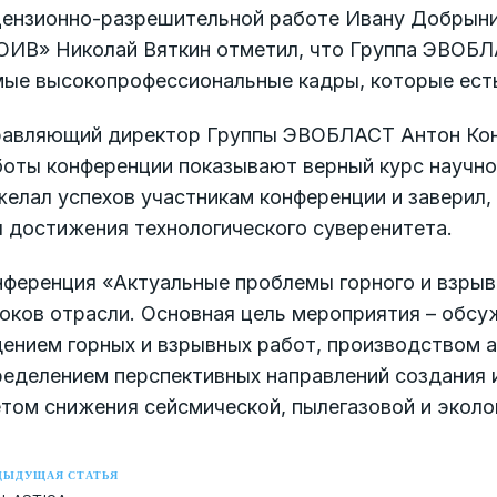
цензионно-разрешительной работе Ивану Добрыни
ОИВ» Николай Вяткин отметил, что Группа ЭВОБЛА
мые высокопрофессиональные кадры, которые есть
равляющий директор Группы ЭВОБЛАСТ Антон Конд
боты конференции показывают верный курс научно
елал успехов участникам конференции и заверил,
 достижения технологического суверенитета.
нференция «Актуальные проблемы горного и взрыв
оков отрасли. Основная цель мероприятия – обсу
дением горных и взрывных работ, производством 
еделением перспективных направлений создания и 
том снижения сейсмической, пылегазовой и эколо
ДЫДУЩАЯ СТАТЬЯ