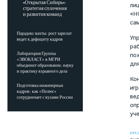
«Открытая Сибирь»:
ли
стратегия сплочения
«Н
и развития команд
са
Парадокс вахты: рост зарплат
Уп
ведет к дефициту кадров
ра
Лаборатория Группы
пож
«ЭВОБЛАСТ» в МГРИ
для
объединит образование, науку
и практику взрывного дела
Ко
Подготовка инженерных
игр
кадров: как «Полюс»
ве
сотрудничает с вузами России
опр
уче
ПРЕ