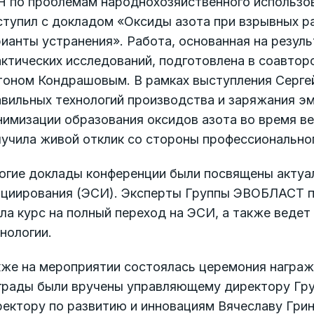
 по проблемам народнохозяйственного использова
ступил с докладом «Оксиды азота при взрывных р
ианты устранения». Работа, основанная на резул
актических исследований, подготовлена в соавто
тоном Кондрашовым. В рамках выступления Серге
авильных технологий производства и заряжания э
нимизации образования оксидов азота во время в
лучила живой отклик со стороны профессионально
огие доклады конференции были посвящены актуа
ициирования (ЭСИ). Эксперты Группы ЭВОБЛАСТ п
ла курс на полный переход на ЭСИ, а также веде
нологии.
кже на мероприятии состоялась церемония награж
грады были вручены управляющему директору Гр
ектору по развитию и инновациям Вячеславу Грин