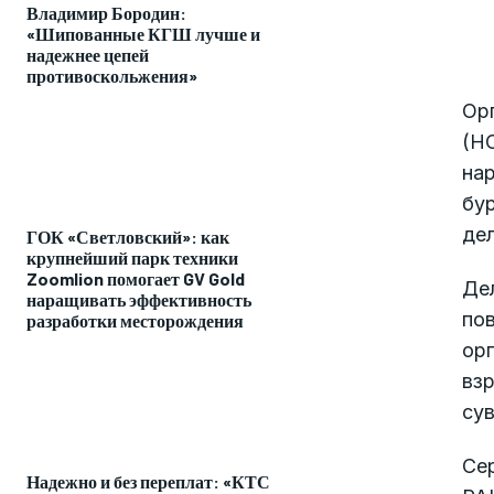
Владимир Бородин:
«Шипованные КГШ лучше и
надежнее цепей
противоскольжения»
Ор
(Н
нар
бу
де
ГОК «Светловский»: как
крупнейший парк техники
Zoomlion помогает GV Gold
Де
наращивать эффективность
по
разработки месторождения
орг
вз
сув
Се
Надежно и без переплат: «КТС