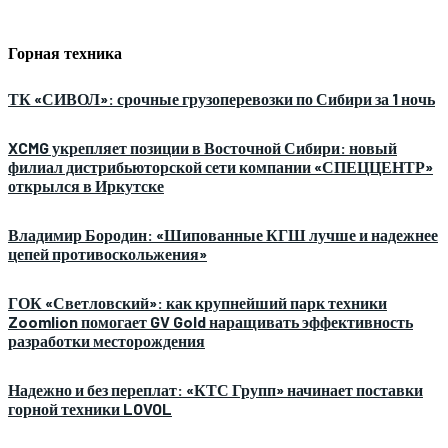
Горная техника
ТК «СИВОЛ»: срочные грузоперевозки по Сибири за 1 ночь
XCMG укрепляет позиции в Восточной Сибири: новый
филиал дистрибьюторской сети компании «СПЕЦЦЕНТР»
открылся в Иркутске
Владимир Бородин: «Шипованные КГШ лучше и надежнее
цепей противоскольжения»
ГОК «Светловский»: как крупнейший парк техники
Zoomlion помогает GV Gold наращивать эффективность
разработки месторождения
Надежно и без переплат: «КТС Групп» начинает поставки
горной техники LOVOL