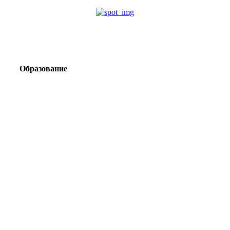
Образование
Корпоративный туризм от компании «Открытая
Сибирь»: стратегия сплочения и развития
команд
Парадокс вахты: рост зарплат ведет к дефициту кадров
Лаборатория Группы «ЭВОБЛАСТ» в МГРИ объединит
образование, науку и практику взрывного дела
Подготовка инженерных кадров: как «Полюс»
сотрудничает с вузами России