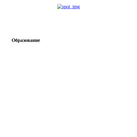
Образование
Корпоративный туризм от компании «Открытая
Сибирь»: стратегия сплочения и развития
команд
Парадокс вахты: рост зарплат ведет к дефициту кадров
Лаборатория Группы «ЭВОБЛАСТ» в МГРИ объединит
образование, науку и практику взрывного дела
Подготовка инженерных кадров: как «Полюс»
сотрудничает с вузами России