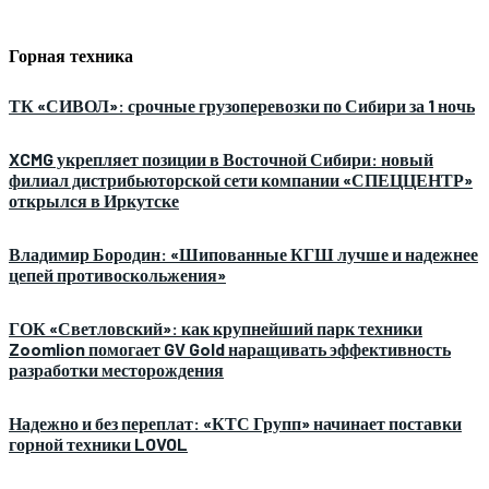
Горная техника
ТК «СИВОЛ»: срочные грузоперевозки по Сибири за 1 ночь
XCMG укрепляет позиции в Восточной Сибири: новый
филиал дистрибьюторской сети компании «СПЕЦЦЕНТР»
открылся в Иркутске
Владимир Бородин: «Шипованные КГШ лучше и надежнее
цепей противоскольжения»
ГОК «Светловский»: как крупнейший парк техники
Zoomlion помогает GV Gold наращивать эффективность
разработки месторождения
Надежно и без переплат: «КТС Групп» начинает поставки
горной техники LOVOL