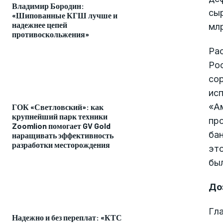
Владимир Бородин:
сыр
«Шипованные КГШ лучше и
надежнее цепей
мл
противоскольжения»
Ра
Ро
сор
исп
«А
ГОК «Светловский»: как
крупнейший парк техники
про
Zoomlion помогает GV Gold
бан
наращивать эффективность
разработки месторождения
это
был
До
Гл
Надежно и без переплат: «КТС