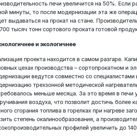
изводительность печи увеличится на 50%. Если р
ой минуты, то после модернизации эта же операци
ет выдаваться на прокат на стане. Производител
700 тысяч тонн сортового проката готовой продук
хнологичнее и экологичнее
лизация проекта находится в самом разгаре. Кап
новных цехах производства – сортопрокатном и э
дернизации ведутся совместно со специалистами 
дернизацию трехзонной методической нагреватель
ребовалось меньше месяца. За это время в печи 
ручивания воздуха, что позволит достичь более к
ного сгорания топлива в горелках при нагреве заг
зить степень окалинообразования, а производите
окопроизводительных профилей увеличить до 140 