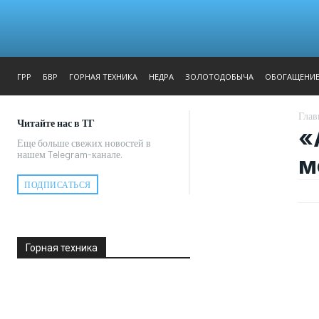
ЖУРНАЛ
РЕПОРТАЖ
ГРР
БВР
ГОРНАЯ ТЕХНИКА
НЕДРА
ЗОЛОТОДОБЫЧА
ОБОГАЩЕНИ
Глав
Читайте нас в ТГ
«
Еще больше свежих новостей в
нашем Telegram-канале.
м
ПОДПИСАТЬСЯ
Горная техника