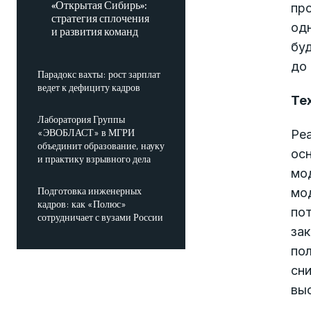
«Открытая Сибирь»:
про
стратегия сплочения
одн
и развития команд
буд
до 
Парадокс вахты: рост зарплат
ведет к дефициту кадров
Те
Лаборатория Группы
«ЭВОБЛАСТ» в МГРИ
Реа
объединит образование, науку
ос
и практику взрывного дела
мо
Подготовка инженерных
мо
кадров: как «Полюс»
пот
сотрудничает с вузами России
зак
пол
сни
выс