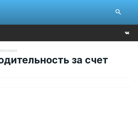
Ю
ернизации
одительность за счет