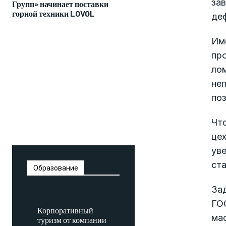
зав
Групп» начинает поставки
горной техники LOVOL
де
Им
пр
лом
не
по
Чт
цех
ув
ста
Образование
Зад
ГО
Корпоративный
ма
туризм от компании