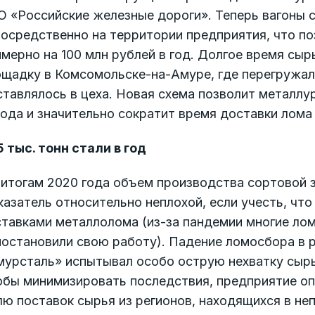
О «Российские железные дороги». Теперь вагоны 
посредственно на территории предприятия, что п
мерно на 100 млн рублей в год. Долгое время сы
щадку в Комсомольске-на-Амуре, где перегружало
тавлялось в цеха. Новая схема позволит металлур
ода и значительно сократит время доставки лома 
 тыс. тонн стали в год
итогам 2020 года объем производства сортовой з
азатель относительно неплохой, если учесть, чт
ставками металлолома (из-за пандемии многие ло
остановили свою работу). Падение ломосбора в р
урсталь» испытывал особо острую нехватку сырья
обы минимизировать последствия, предприятие оп
ю поставок сырья из регионов, находящихся в не