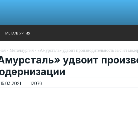
АНАЛИТИКА
ВЫСТАВКИ
КОНТАКТЫ
ГЛАВНОЕ МЕН
Е
МЕТАЛЛУРГИЯ
ная
Металлургия
«Амурсталь» удвоит производительность за счет мод
Амурсталь» удвоит произв
одернизации
15.03.2021
12076