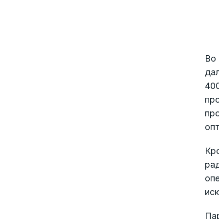
Во 
дал
40
пр
про
оп
Кро
ра
оп
иск
Па