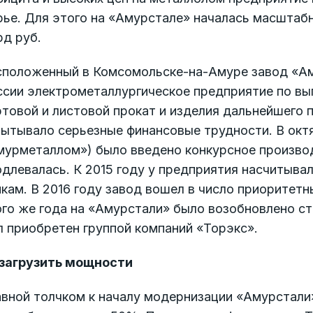
ье. Для этого на «Амурстале» началась масштабн
рд руб.
сположенный в Комсомольске-на-Амуре завод «Ам
ссии электрометаллургическое предприятие по вы
товой и листовой прокат и изделия дальнейшего 
ытывало серьезные финансовые трудности. В октя
мурметаллом») было введено конкурсное произво
длевалась. К 2015 году у предприятия насчитыва
кам. В 2016 году завод вошел в число приоритет
го же года на «Амурстали» было возобновлено ст
 приобретен группой компаний «Торэкс».
загрузить мощности
авной толчком к началу модернизации «Амурстали