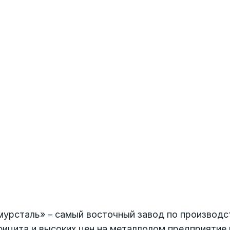
урсталь» – самый восточный завод по производст
фицита и высоких цен на металлолом предприятие