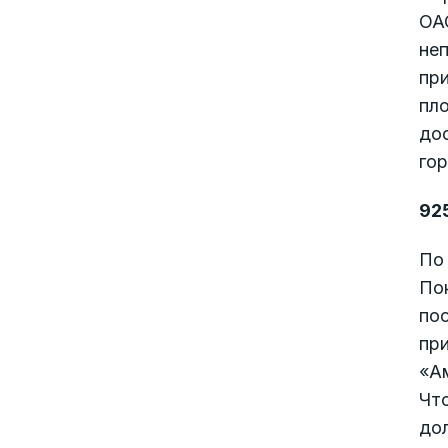
ОА
не
при
пло
дос
гор
925
По 
Пок
по
при
«Ам
Чт
дол