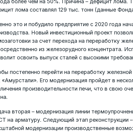
ода более чем на 50%. Причина – дефицит лома. Т
фицит лома составлял 129 тыс. тонн (данные Фон
енно это и побудило предприятие с 2020 года на
оизводства. Новый инвестиционный проект позвол
озаготовки за счет перехода на переработку жел
посредственно из железорудного концентрата. Ис
зволит освоить выпуск сталей с высокими требов
обы постепенно перейти на переработку железной
 «Амурстали». Его модернизация пройдет в неско
еличения производительности печи, что в свою о
на.
ача вторая – модернизация линии термоупрочнени
СТ на арматуру. Следующий этап реконструкции –
сштабной модернизации производственные возмож