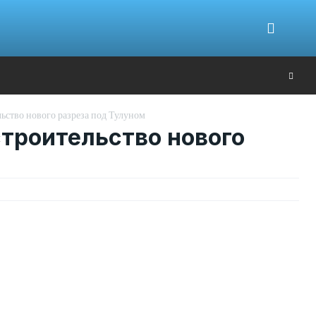
Ю
ьство нового разреза под Тулуном
троительство нового