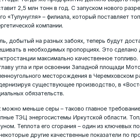
тавит 2,5 млн тонн в год. С запуском нового раз
го «Тулунугля» – филиала, который поставляет т
ргетической компании.
ль, добытый на разных забоях, теперь будут дост
шивать в необходимых пропорциях. Это сделано д
ектростанции максимально качественное топливо.
главу угла и при освоении Западной площади Мот
менноугольного месторождения в Черемховском ра
дернизируя существующее производство, в «Востс
циальных обязательств.
 можно меньше серы – таково главное требование
упные ТЭЦ энергосистемы Иркутской области. То
уном. Теплота его сгорания – один из ключевых п
некоторые другие качественные показатели по пр