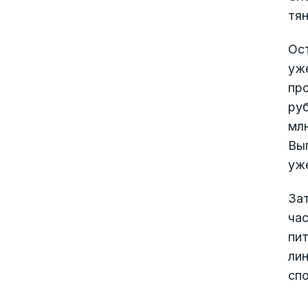
тян
Ос
уже
про
ру
мл
Вы
уже
За
час
пит
лин
сп