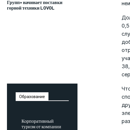
Групп» начинает поставки
не
горной техники LOVOL
Дол
0,5
слу
доб
от
уча
38,
се
Чт
сп
Образование
др
эл
Корпоративный
ра
туризм от компании