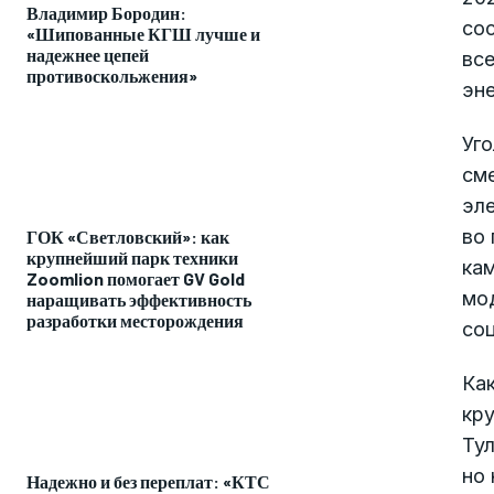
Владимир Бородин:
сос
«Шипованные КГШ лучше и
надежнее цепей
все
противоскольжения»
эне
Уго
сме
эл
во 
ГОК «Светловский»: как
крупнейший парк техники
ка
Zoomlion помогает GV Gold
мо
наращивать эффективность
разработки месторождения
со
Как
кр
Тул
но 
Надежно и без переплат: «КТС