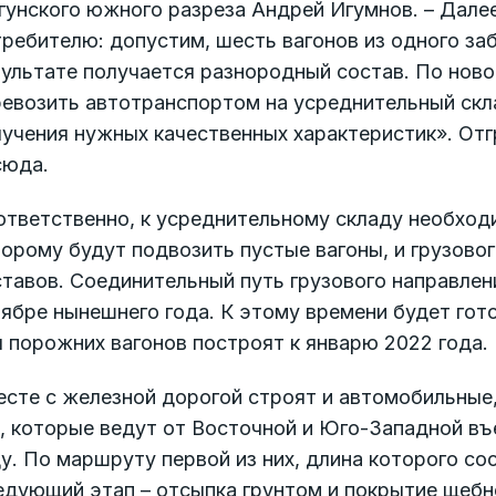
гунского южного разреза Андрей Игумнов. – Дале
ребителю: допустим, шесть вагонов из одного забоя
ультате получается разнородный состав. По новой
ревозить автотранспортом на усреднительный скл
учения нужных качественных характеристик». Отг
сюда.
ответственно, к усреднительному складу необход
орому будут подвозить пустые вагоны, и грузово
тавов. Соединительный путь грузового направлен
ябре нынешнего года. К этому времени будет гот
 порожних вагонов построят к январю 2022 года.
сте с железной дорогой строят и автомобильные,
, которые ведут от Восточной и Юго-Западной въ
у. По маршруту первой из них, длина которого со
дующий этап – отсыпка грунтом и покрытие щебне