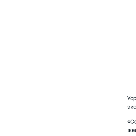
Уср
экс
«Се
же