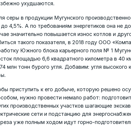
избежно ухудшаются.
я серы в продукции Мугунского производственног
 до 4,5%. А по требованиям энергетиков она не 
чае значительно повышается износ котлов и друг
иться такого показателя, в 2018 году ООО «Комп
работку Южного блока карьерного поля № 1 Мугун
сток площадью 6,6 квадратного километра в 40 к
74 млн тонн бурого угля. Добавим: угля высокого
ры.
обы приступить к его добыче, которую решено ос
особом, нужно провести немало работ: подготови
угих производственных участков шагающие экскав
ектрические сети и подстанцию для энергоснабже
зреза уже полным ходом идут горно-подготовител