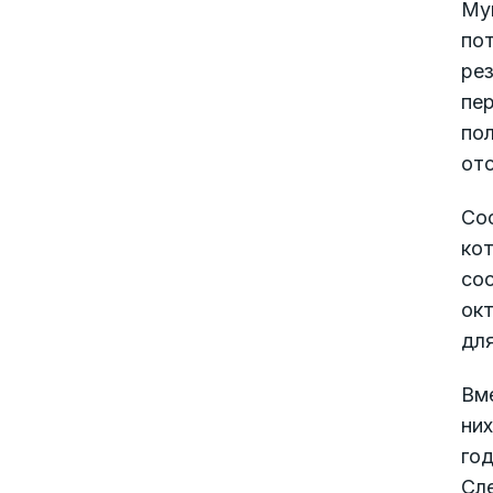
Му
пот
рез
пе
пол
от
Со
кот
сос
окт
для
Вме
них
год
Сле