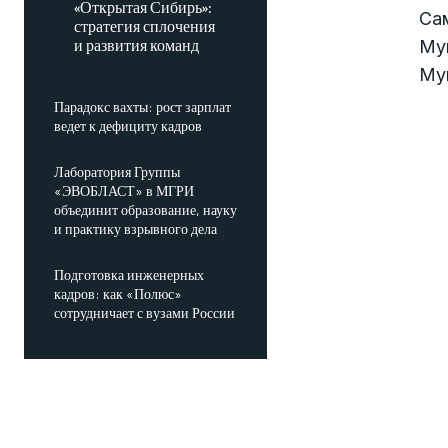
«Открытая Сибирь»:
Сам
стратегия сплочения
и развития команд
Муг
Муг
Парадокс вахты: рост зарплат
ведет к дефициту кадров
Лаборатория Группы
«ЭВОБЛАСТ» в МГРИ
объединит образование, науку
и практику взрывного дела
Подготовка инженерных
кадров: как «Полюс»
сотрудничает с вузами России