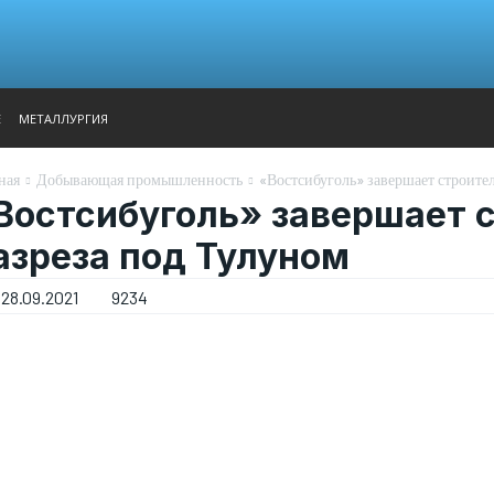
АНАЛИТИКА
ВЫСТАВКИ
КОНТАКТЫ
ГЛАВНОЕ МЕН
Е
МЕТАЛЛУРГИЯ
ная
Добывающая промышленность
«Востсибуголь» завершает строител
Востсибуголь» завершает с
азреза под Тулуном
28.09.2021
9234