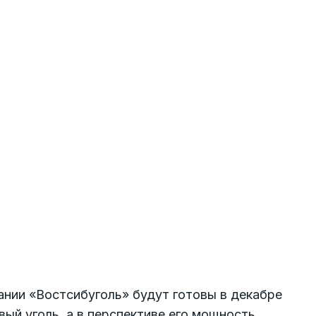
нии «Вост­сибуголь» будут готовы в декабре
ый уголь, а в перспективе его мощность