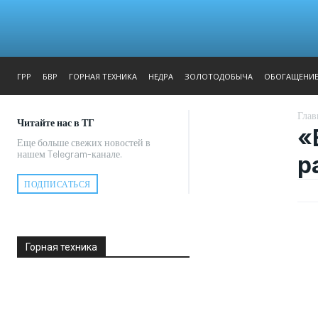
ЖУРНАЛ
РЕПОРТАЖ
ГРР
БВР
ГОРНАЯ ТЕХНИКА
НЕДРА
ЗОЛОТОДОБЫЧА
ОБОГАЩЕНИ
Глав
Читайте нас в ТГ
«
Еще больше свежих новостей в
нашем Telegram-канале.
р
ПОДПИСАТЬСЯ
Горная техника