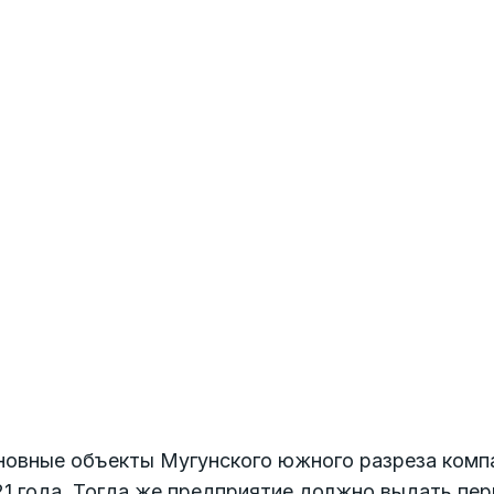
новные объекты Мугунского южного разреза компа
1 года. Тогда же предприятие должно выдать перв