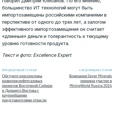
говорил Дмитрий Клебанов. По его мнению,
большинство ИТ технологий могут быть
импортозамещены российскими компаниями в
перспективе от одного до трех лет, а залогом
эффективного импортозамещения он считает
«длинные» деньги и толерантность к текущему
уровню готовности продукта.
Текст и фото: Excellence Expert
ПРЕДЫДУЩАЯ СТАТЬЯ
СЛЕДУЮЩАЯ СТАТЬЯ
Обсудите перспективы
Компания Sever Minerals
развития нефтегазовых
приняла участие в
проектов Восточной Сибири
MiningWorld Russia 2024
и Дальнего Востока с
крупнейшими
представителями отрасли