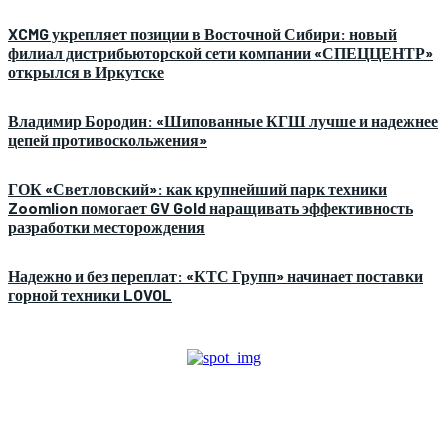
XCMG укрепляет позиции в Восточной Сибири: новый
филиал дистрибьюторской сети компании «СПЕЦЦЕНТР»
открылся в Иркутске
Владимир Бородин: «Шипованные КГШ лучше и надежнее
цепей противоскольжения»
ГОК «Светловский»: как крупнейший парк техники
Zoomlion помогает GV Gold наращивать эффективность
разработки месторождения
Надежно и без переплат: «КТС Групп» начинает поставки
горной техники LOVOL