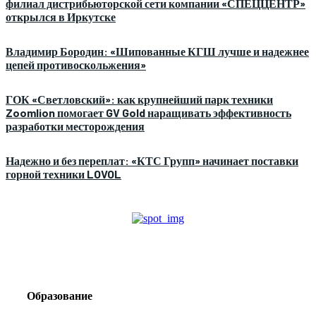
филиал дистрибьюторской сети компании «СПЕЦЦЕНТР»
открылся в Иркутске
Владимир Бородин: «Шипованные КГШ лучше и надежнее
цепей противоскольжения»
ГОК «Светловский»: как крупнейший парк техники
Zoomlion помогает GV Gold наращивать эффективность
разработки месторождения
Надежно и без переплат: «КТС Групп» начинает поставки
горной техники LOVOL
Образование