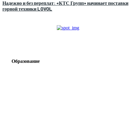
Надежно и без переплат: «КТС Групп» начинает поставки
горной техники LOVOL
Образование
Корпоративный туризм от компании «Открытая
Сибирь»: стратегия сплочения и развития
команд
Парадокс вахты: рост зарплат ведет к дефициту кадров
Лаборатория Группы «ЭВОБЛАСТ» в МГРИ объединит