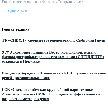
Еще больше свежих новостей в нашем Telegram-канале.
ПОДПИСАТЬСЯ
Горная техника
ТК «СИВОЛ»: срочные грузоперевозки по Сибири за 1 ночь
XCMG укрепляет позиции в Восточной Сибири: новый
филиал дистрибьюторской сети компании «СПЕЦЦЕНТР»
открылся в Иркутске
Владимир Бородин: «Шипованные КГШ лучше и надежнее
цепей противоскольжения»
ГОК «Светловский»: как крупнейший парк техники
Zoomlion помогает GV Gold наращивать эффективность
разработки месторождения