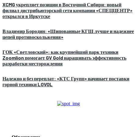
XCMG укрепляет позиции в Восточной Сибири: новый
филиал дистрибьюторской сети компании «СПЕЦЦЕНТР»
открылся в Иркутске
Владимир Бородин: «Шипованные КГШ лучше и надежнее
цепей противоскольжения»
ГОК «Светловский»: как крупнейший парк техники
Zoomlion помогает GV Gold наращивать эффективность
разработки месторождения
Надежно и без переплат: «КТС Групп» начинает поставки
горной техники LOVOL