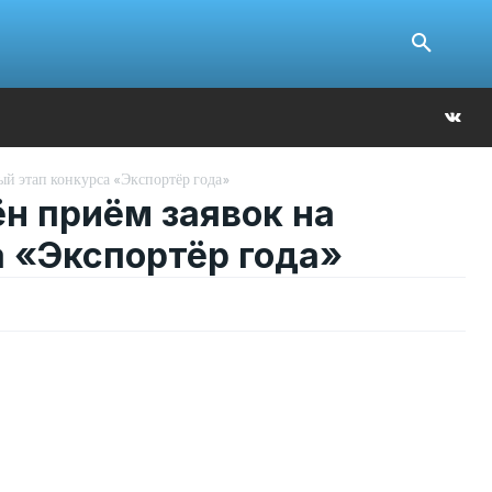
Ю
ый этап конкурса «Экспортёр года»
н приём заявок на
 «Экспортёр года»