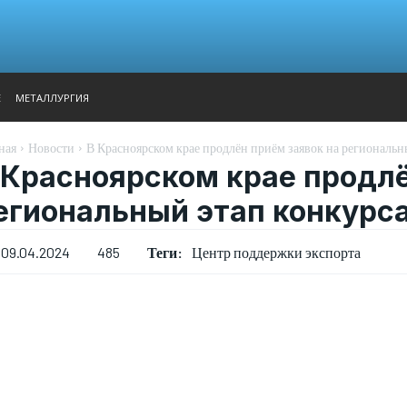
АНАЛИТИКА
ВЫСТАВКИ
КОНТАКТЫ
ГЛАВНОЕ МЕН
Е
МЕТАЛЛУРГИЯ
ная
Новости
В Красноярском крае продлён приём заявок на региональн
 Красноярском крае продлё
егиональный этап конкурса
Теги:
Центр поддержки экспорта
09.04.2024
485