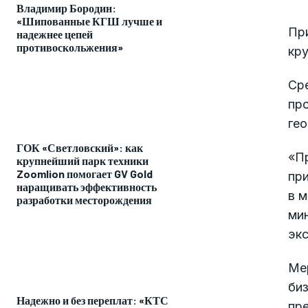
Владимир Бородин:
«Шипованные КГШ лучше и
При
надежнее цепей
противоскольжения»
кру
Ср
пр
ге
ГОК «Светловский»: как
«П
крупнейший парк техники
Zoomlion помогает GV Gold
при
наращивать эффективность
в м
разработки месторождения
мин
экс
Ме
биз
Надежно и без переплат: «КТС
пр