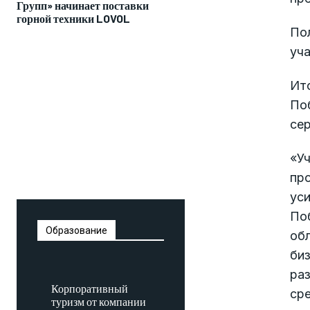
Групп» начинает поставки
горной техники LOVOL
Пол
уча
Ито
По
сер
«У
про
уси
По
Образование
об
би
раз
Корпоративный
ср
туризм от компании