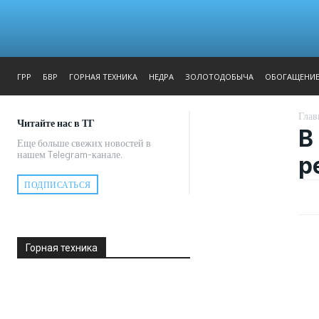
ЖУРНАЛ
РЕПОРТАЖ
ГРР
БВР
ГОРНАЯ ТЕХНИКА
НЕДРА
ЗОЛОТОДОБЫЧА
ОБОГАЩЕНИ
Глав
Читайте нас в ТГ
В
Еще больше свежих новостей в
нашем Telegram-канале.
р
ПОДПИСАТЬСЯ
Горная техника