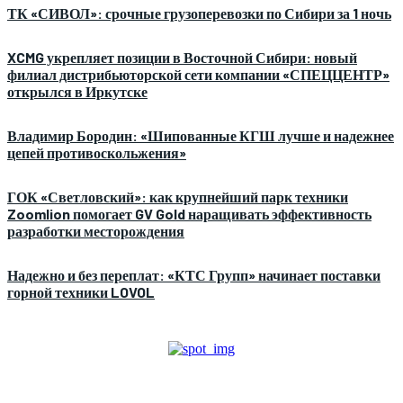
ТК «СИВОЛ»: срочные грузоперевозки по Сибири за 1 ночь
XCMG укрепляет позиции в Восточной Сибири: новый
филиал дистрибьюторской сети компании «СПЕЦЦЕНТР»
открылся в Иркутске
Владимир Бородин: «Шипованные КГШ лучше и надежнее
цепей противоскольжения»
ГОК «Светловский»: как крупнейший парк техники
Zoomlion помогает GV Gold наращивать эффективность
разработки месторождения
Надежно и без переплат: «КТС Групп» начинает поставки
горной техники LOVOL