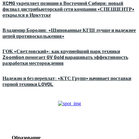
XCMG укрепляет позиции в Восточной Сибири: новый
филиал дистрибьюторской сети компании «СПЕЦЦЕНТР»
открылся в Иркутске
Владимир Бородин: «Шипованные КГШ лучше и надежнее
цепей противоскольжения»
ГОК «Светловский»: как крупнейший парк техники
Zoomlion помогает GV Gold наращивать эффективность
разработки месторождения
Надежно и без переплат: «КТС Групп» начинает поставки
горной техники LOVOL
Образование