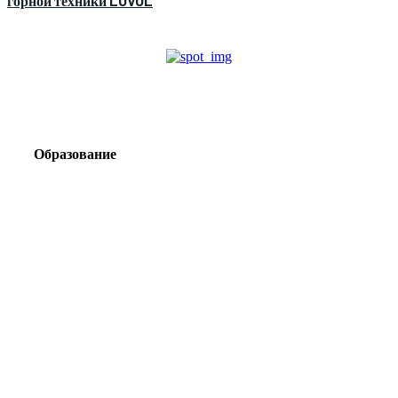
горной техники LOVOL
Образование
Корпоративный туризм от компании «Открытая
Сибирь»: стратегия сплочения и развития
команд
Парадокс вахты: рост зарплат ведет к дефициту кадров
Лаборатория Группы «ЭВОБЛАСТ» в МГРИ объединит
образование, науку и практику взрывного дела