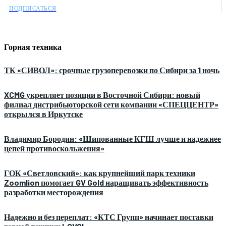
ПОДПИСАТЬСЯ
Горная техника
ТК «СИВОЛ»: срочные грузоперевозки по Сибири за 1 ночь
XCMG укрепляет позиции в Восточной Сибири: новый
филиал дистрибьюторской сети компании «СПЕЦЦЕНТР»
открылся в Иркутске
Владимир Бородин: «Шипованные КГШ лучше и надежнее
цепей противоскольжения»
ГОК «Светловский»: как крупнейший парк техники
Zoomlion помогает GV Gold наращивать эффективность
разработки месторождения
Надежно и без переплат: «КТС Групп» начинает поставки