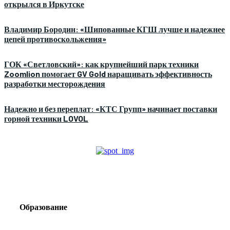
открылся в Иркутске
Владимир Бородин: «Шипованные КГШ лучше и надежнее
цепей противоскольжения»
ГОК «Светловский»: как крупнейший парк техники
Zoomlion помогает GV Gold наращивать эффективность
разработки месторождения
Надежно и без переплат: «КТС Групп» начинает поставки
горной техники LOVOL
Образование