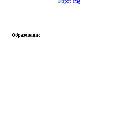
Образование
Корпоративный туризм от компании «Открытая
Сибирь»: стратегия сплочения и развития
команд
Парадокс вахты: рост зарплат ведет к дефициту кадров
Лаборатория Группы «ЭВОБЛАСТ» в МГРИ объединит
образование, науку и практику взрывного дела
Подготовка инженерных кадров: как «Полюс»
сотрудничает с вузами России