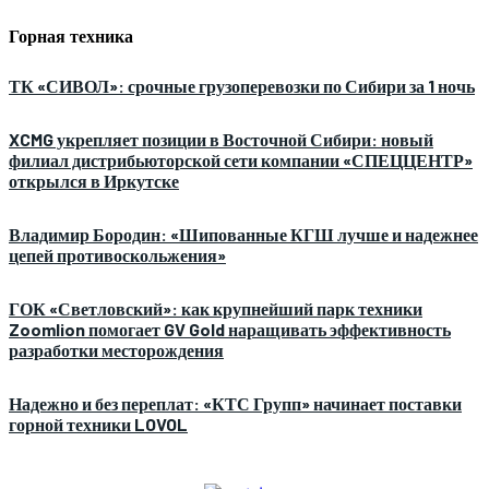
Горная техника
ТК «СИВОЛ»: срочные грузоперевозки по Сибири за 1 ночь
XCMG укрепляет позиции в Восточной Сибири: новый
филиал дистрибьюторской сети компании «СПЕЦЦЕНТР»
открылся в Иркутске
Владимир Бородин: «Шипованные КГШ лучше и надежнее
цепей противоскольжения»
ГОК «Светловский»: как крупнейший парк техники
Zoomlion помогает GV Gold наращивать эффективность
разработки месторождения
Надежно и без переплат: «КТС Групп» начинает поставки
горной техники LOVOL