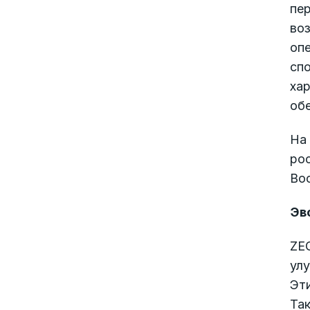
пер
воз
оп
спо
ха
об
На 
рос
Во
Эв
ZEG
ул
Эт
Та