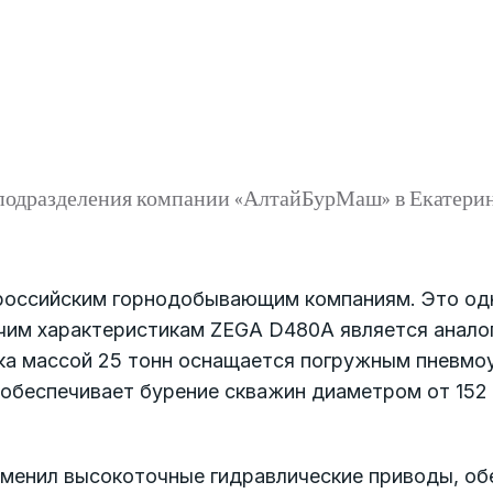
 подразделения компании «АлтайБурМаш» в Екатери
оссийским горнодобывающим компаниям. Это одна
им характеристикам ZEGA D480A является аналого
овка массой 25 тонн оснащается погружным пневмоу
 обеспечивает бурение скважин диаметром от 152
именил высокоточные гидравлические приводы, о