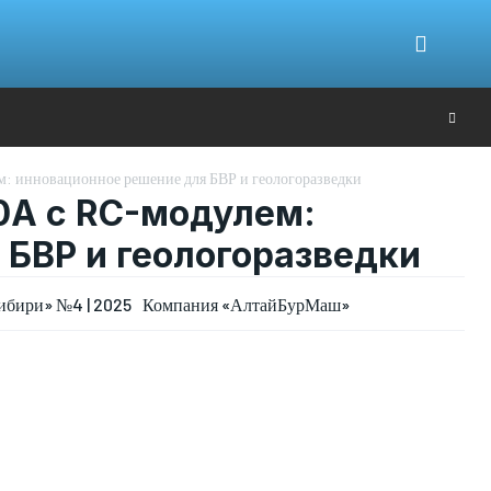
Ю
м: инновационное решение для БВР и геологоразведки
0A с RC-модулем:
БВР и геологоразведки
бири» №4 | 2025
Компания «АлтайБурМаш»