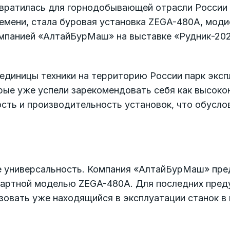
вратилась для горнодобывающей отрасли России 
емени, стала буровая установка ZEGA-480A, мод
мпанией «АлтайБурМаш» на выставке «Рудник-202
 единицы техники на территорию России парк экс
рые уже успели зарекомендовать себя как высоко
ь и производительность установок, что обуслов
е универсальность. Компания «АлтайБурМаш» пред
андартной моделью ZEGA-480A. Для последних пре
зовать уже находящийся в эксплуатации станок в