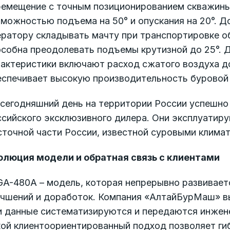
емещение с точным позиционированием скважины. 
можностью подъема на 50° и опускания на 20°. Д
ератору складывать мачту при транспортировке о
собна преодолевать подъемы крутизной до 25°. Д
рактеристики включают расход сжатого воздуха д
еспечивает высокую производительность бурово
сегодняшний день на территории России успешно 
сийского эксклюзивного дилера. Они эксплуатиру
сточной части России, известной суровыми клима
олюция модели и обратная связь с клиентами
A-480A – модель, которая непрерывно развиваетс
учшений и доработок. Компания «АлтайБурМаш» вы
и данные систематизируются и передаются инжене
кой клиентоориентированный подход позволяет ги