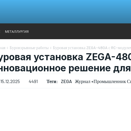
АНАЛИТИКА
ВЫСТАВКИ
КОНТАКТЫ
ГЛАВНОЕ МЕН
Е
МЕТАЛЛУРГИЯ
ная
Буровзрывные работы
Буровая установка ZEGA-480A с RC-модуле
уровая установка ZEGA-48
нновационное решение для 
Теги:
ZEGA
Журнал «Промышленник Си
15.12.2025
4491