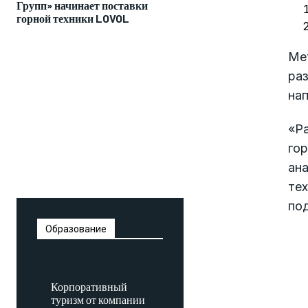
Групп» начинает поставки
горной техники LOVOL
Ме
ра
нап
«Р
го
ан
те
по
Образование
Корпоративный
туризм от компании