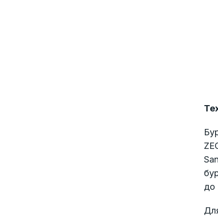
Те
Бу
ZE
San
бур
до 
Дл