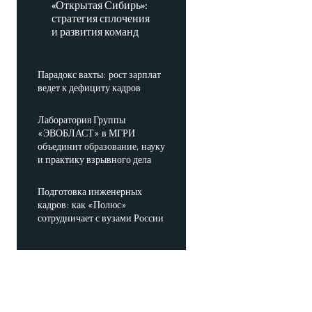
«Открытая Сибирь»:
стратегия сплочения
и развития команд
Парадокс вахты: рост зарплат
ведет к дефициту кадров
Лаборатория Группы
«ЭВОБЛАСТ» в МГРИ
объединит образование, науку
и практику взрывного дела
Подготовка инженерных
кадров: как «Полюс»
сотрудничает с вузами России