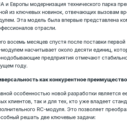
А и Европы модернизация технического парка пре
ной из ключевых новинок, отвечающих вызовам вр
дулем. Эта модель была впервые представлена ко
офессионалов отрасли.
го восемь месяцев спустя после поставки первой
-модулем насчитывает около десяти единиц, кото
рнодобывающие предприятия отмечают стабильност
кущем году.
иверсальность как конкурентное преимущество
авной особенностью новой разработки является е
ых клиентов, так и для тех, кто уже владеет ст
полнительного RC-модуля. Это позволяет преобра
особный решать две ключевые задачи: