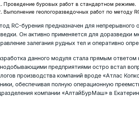
Проведение буровых работ в стандартном режиме.
Выполнение геологоразведочных работ по методу RC (
тод RC-бурения предназначен для непрерывного о
зведки. Он активно применяется для доразведки 
равление залегания рудных тел и оперативно опр
азработка данного модуля стала прямым ответом 
рнодобывающими предприятиями остро встал вопро
алогов производства компаний вроде «Атлас Копк
хники, обеспечивая полную операционную преемст
дразделения компании «АлтайБурМаш» в Екатерин