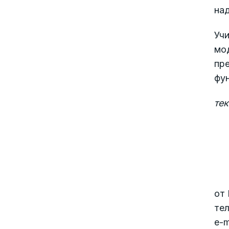
на
Уч
мод
пр
фун
те
от
тел
e-m