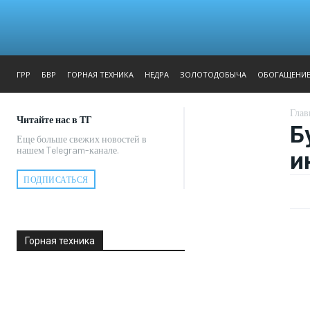
ЖУРНАЛ
РЕПОРТАЖ
ГРР
БВР
ГОРНАЯ ТЕХНИКА
НЕДРА
ЗОЛОТОДОБЫЧА
ОБОГАЩЕНИ
Глав
Читайте нас в ТГ
Б
Еще больше свежих новостей в
нашем Telegram-канале.
и
ПОДПИСАТЬСЯ
Горная техника