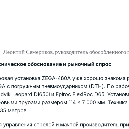
Леонтий Семериков, руководитель обособленного
хническое обоснование и рыночный спрос
ровая установка ZEGA-480A уже хорошо знакома р
GA с погружным пневмоударником (DTH). По рабоч
dvik Leopard DI650i и Epiroc FlexiRoc D65. Устан
овыми трубами размером 114 × 7 000 мм. Техника
35 метров.
я управления стрелой и мачтой производитель пр