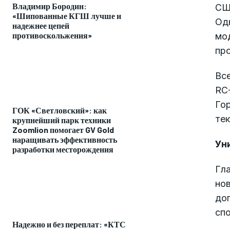
Владимир Бородин:
СШ
«Шипованные КГШ лучше и
Од
надежнее цепей
противоскольжения»
мо
пр
Все
RC
Го
ГОК «Светловский»: как
те
крупнейший парк техники
Zoomlion помогает GV Gold
наращивать эффективность
Ун
разработки месторождения
Гл
нов
до
сп
Надежно и без переплат: «КТС