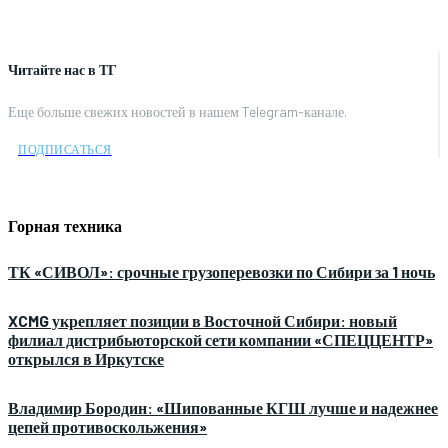
Читайте нас в ТГ
Еще больше свежих новостей в нашем Telegram-канале.
ПОДПИСАТЬСЯ
Горная техника
ТК «СИВОЛ»: срочные грузоперевозки по Сибири за 1 ночь
XCMG укрепляет позиции в Восточной Сибири: новый
филиал дистрибьюторской сети компании «СПЕЦЦЕНТР»
открылся в Иркутске
Владимир Бородин: «Шипованные КГШ лучше и надежнее
цепей противоскольжения»