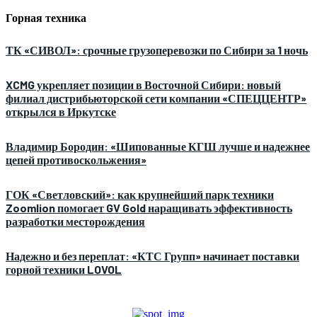
Горная техника
ТК «СИВОЛ»: срочные грузоперевозки по Сибири за 1 ночь
XCMG укрепляет позиции в Восточной Сибири: новый
филиал дистрибьюторской сети компании «СПЕЦЦЕНТР»
открылся в Иркутске
Владимир Бородин: «Шипованные КГШ лучше и надежнее
цепей противоскольжения»
ГОК «Светловский»: как крупнейший парк техники
Zoomlion помогает GV Gold наращивать эффективность
разработки месторождения
Надежно и без переплат: «КТС Групп» начинает поставки
горной техники LOVOL