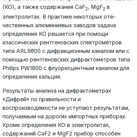
(КО), а также содержания СаF
, MgF
в
2
2
электролитах. В практике некоторых оте­
чественных алюминиевых заводов задача
определения КО решается при помощи
классических рентгеновских спектрометров
типа ARL9800 с дифракционным каналом или с
помощью рентгеновских дифрактометров типа
Philips PW1800 с флуоресцентным каналом для
определения кальция.
Результаты анализа на дифрактометрах
«Дифрей» по правильности и
воспроизводимости не уступают результатам,
получаемым на дорогих импортных приборах.
Кроме определения КО в электролитах,
содержаний СаF2 и MgF2 прибор способен