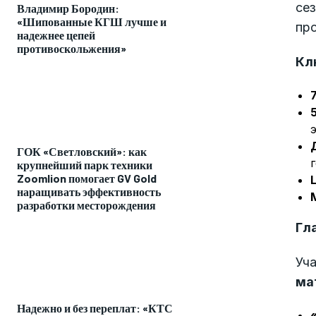
сез
Владимир Бородин:
«Шипованные КГШ лучше и
про
надежнее цепей
противоскольжения»
Кл
ГОК «Светловский»: как
крупнейший парк техники
Zoomlion помогает GV Gold
наращивать эффективность
разработки месторождения
Гл
Уч
ма
Надежно и без переплат: «КТС