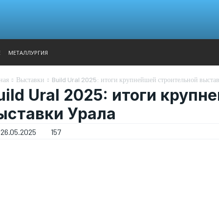
АНАЛИТИКА
ВЫСТАВКИ
КОНТАКТЫ
ГЛАВНОЕ МЕН
Е
МЕТАЛЛУРГИЯ
ная
Выставки
Build Ural 2025: итоги крупнейшей строительной выста
uild Ural 2025: итоги круп
ыставки Урала
26.05.2025
157