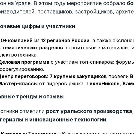
он на Урале. В этом году мероприятие собрало
бо
изводителей, поставщиков, застройщиков, архите
ючевые цифры и участники
70+ компаний
из
12 регионов России
, а также экспон
5 тематических разделов
: строительные материалы, 
электротехника.
Деловая программа
с участием топ-спикеров: форумы
госрегулированию.
Центр переговоров
:
7 крупных закупщиков
провели
B
Мастер-классы
от лидеров рынка:
ТехноНиколь
,
Кам
авные тренды и отзывы
астники отметили
рост уральского производства
териалы
и
инновационные технологии
.
«Каменные Традиции»
: «Выставка помогла протести