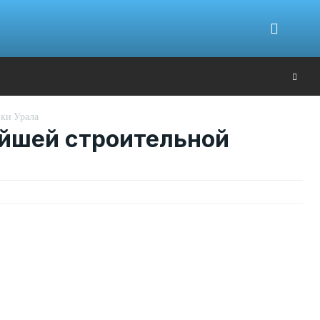
Ю
вки Урала
нейшей строительной