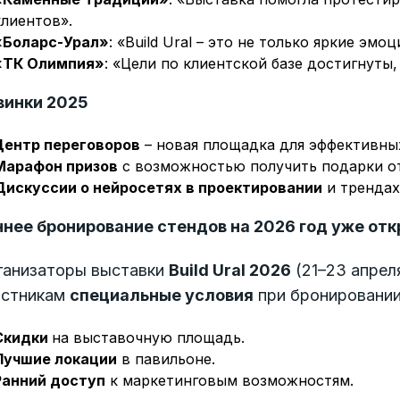
клиентов».
«Боларс-Урал»
: «Build Ural – это не только яркие эмо
«ТК Олимпия»
: «Цели по клиентской базе достигнуты
винки 2025
Центр переговоров
– новая площадка для эффективных
Марафон призов
с возможностью получить подарки от
Дискуссии о нейросетях в проектировании
и трендах
ннее бронирование стендов на 2026 год уже отк
ганизаторы выставки
Build Ural 2026
(21–23 апрел
астникам
специальные условия
при бронировании
Скидки
на выставочную площадь.
Лучшие локации
в павильоне.
Ранний доступ
к маркетинговым возможностям.