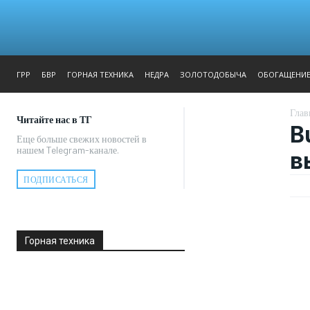
ЖУРНАЛ
РЕПОРТАЖ
ГРР
БВР
ГОРНАЯ ТЕХНИКА
НЕДРА
ЗОЛОТОДОБЫЧА
ОБОГАЩЕНИ
Глав
Читайте нас в ТГ
B
Еще больше свежих новостей в
нашем Telegram-канале.
в
ПОДПИСАТЬСЯ
Горная техника