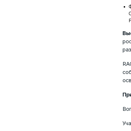
Вы
рос
ра
RAO
со
осв
Пр
Во
Уча