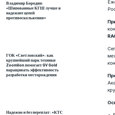
Еж
Владимир Бородин:
«Шипованные КГШ лучше и
Рос
надежнее цепей
противоскольжения»
Пр
кон
RAO
Сег
ГОК «Светловский»: как
ме
крупнейший парк техники
кон
Zoomlion помогает GV Gold
наращивать эффективность
разработки месторождения
Пр
Ака
кру
Ос
Надежно и без переплат: «КТС