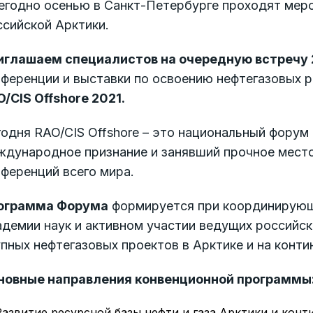
егодно осенью в Санкт-Петербурге проходят мер
сийской Арктики.
иглашаем специалистов на очередную встречу 2
ференции и выставки по освоению нефтегазовых р
/CIS Offshore 2021.
одня RAO/CIS Offshore – это национальный форум
ждународное признание и занявший прочное место
ференций всего мира.
ограмма Форума
формируется при координирующ
демии наук и активном участии ведущих российск
пных нефтегазовых проектов в Арктике и на конт
новные направления конвенционной программы
Развитие ресурсной базы нефти и газа Арктики и кон