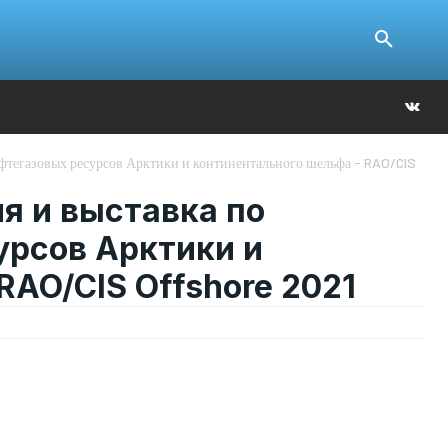
Ю
фтегазовых ресурсов Арктики и континентального шельфа - RAO/CIS
 и выставка по
урсов Арктики и
RAO/CIS Offshore 2021