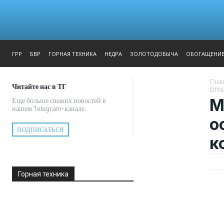
ЖУРНАЛ
РЕПОРТАЖ
ГРР
БВР
ГОРНАЯ ТЕХНИКА
НЕДРА
ЗОЛОТОДОБЫЧА
ОБОГАЩЕНИ
Глав
Читайте нас в ТГ
Offs
М
Еще больше свежих новостей в
нашем Telegram-канале.
о
ПОДПИСАТЬСЯ
к
Горная техника