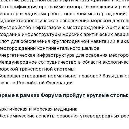
Интенсификация программы импортозамещения и разв
геологоразведочных работ, освоения месторождений,
Гидрометеорологическое обеспечение морской деятел
Обустройство нефтегазовых месторождений Арктическ
Создание инфраструктуры морских арктических авари
Флот для обеспечения круглогодичной навигации в ак
месторождений континентального шельфа
Энергетическая инфраструктура для освоения местор
Международное сотрудничество в области экологичес
морской транспортной системы
Совершенствование нормативно-правовой базы для ос
шельфа Российской Федерации.
ервые в рамках Форума пройдут круглые столы:
Арктическая и морская медицина
Экономические аспекты освоения углеводородных рес