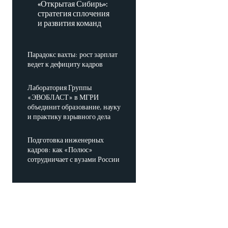
«Открытая Сибирь»:
стратегия сплочения
и развития команд
Парадокс вахты: рост зарплат
ведет к дефициту кадров
Лаборатория Группы
«ЭВОБЛАСТ» в МГРИ
объединит образование, науку
и практику взрывного дела
Подготовка инженерных
кадров: как «Полюс»
сотрудничает с вузами России