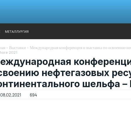
АНАЛИТИКА
ВЫСТАВКИ
КОНТАКТЫ
ГЛАВНОЕ МЕН
Е
МЕТАЛЛУРГИЯ
ная
Выставки
Международная конференция и выставка по освоению не
hore 2021
еждународная конференция
своению нефтегазовых рес
онтинентального шельфа – 
08.02.2021
694