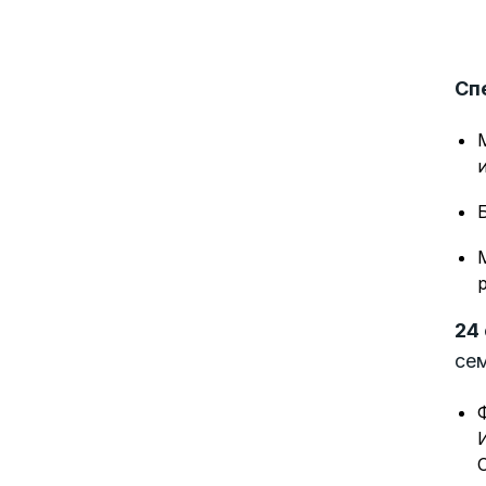
Сп
24
се