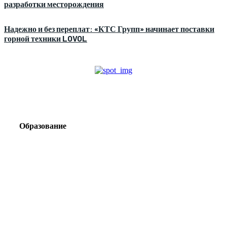
разработки месторождения
Надежно и без переплат: «КТС Групп» начинает поставки
горной техники LOVOL
Образование
Корпоративный туризм от компании «Открытая
Сибирь»: стратегия сплочения и развития
команд
Парадокс вахты: рост зарплат ведет к дефициту кадров