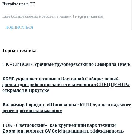
Читайте нас в ТГ
Еще больше свежих новостей в нашем Telegram-канале.
ПОДПИСАТЬСЯ
Горная техника
ТК «СИВОЛ»: срочные грузоперевозки по Сибири за 1 ночь
XCMG укрепляет позиции в Восточной Сибири: новый
филиал дистрибьюторской сети компании «СПЕЦЦЕНТР»
открылся в Иркутске
Владимир Бородин: «Шипованные КГШ лучше и надежнее
цепей противоскольжения»
ГОК «Светловский»: как крупнейший парк техники
Zoomlion помогает GV Gold наращивать эффективность