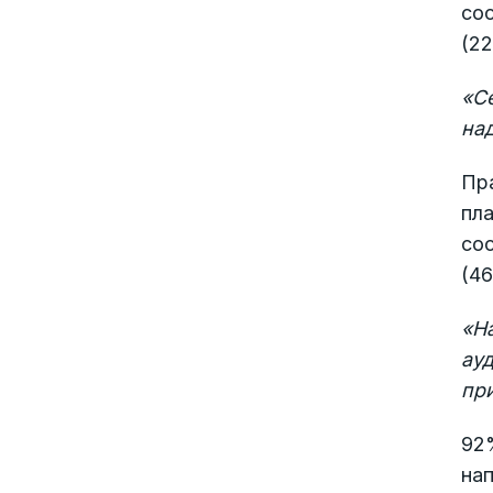
сос
(22
«
С
на
Пра
пла
со
(46
«
Н
ауд
пр
92
нап