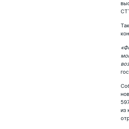
вы
СТ
Так
кон
«
Фо
мог
воз
гос
Со
нов
597
из 
отр