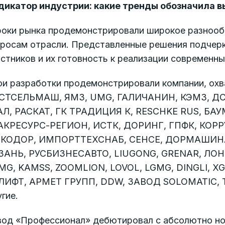
дикатор индустрии: какие тренды обозначила в
роки рынка продемонстрировали широкое разнооб
просам отрасли. Представленные решения подчерк
стников и их готовность к реализации современны
ои разработки продемонстрировали компании, охв
СТСЕЛЬМАШ, ЯМЗ, UMG, ГАЛИЧАНИН, КЭМЗ, Д
АЛ, РАСКАТ, ГК ТРАДИЦИЯ К, RESCHKE RUS, 
АКРЕСУРС-РЕГИОН, ИСТК, ДОРИНГ, ГПФК, КОРР
КОДОР, ИМПОРТТЕХСНАБ, СЕНСЕ, ДОРМАШИНА
ЗАНЬ, РУСБИЗНЕСАВТО, LIUGONG, GRENAR, ЛОН
MG, KAMSS, ZOOMLION, LOVOL, LGMG, DINGLI, 
ЛИФТ, АРМЕТ ГРУПП, DDW, ЗАВОД SOLOMATIC, 
гие.
вод «Профессионал» дебютировал с абсолютно нов