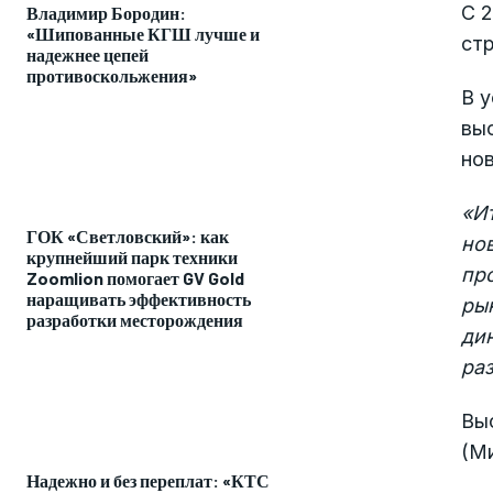
С 
Владимир Бородин:
«Шипованные КГШ лучше и
стр
надежнее цепей
противоскольжения»
В у
выс
нов
«
И
ГОК «Светловский»: как
но
крупнейший парк техники
пр
Zoomlion помогает GV Gold
наращивать эффективность
ры
разработки месторождения
дин
ра
Вы
(М
Надежно и без переплат: «КТС