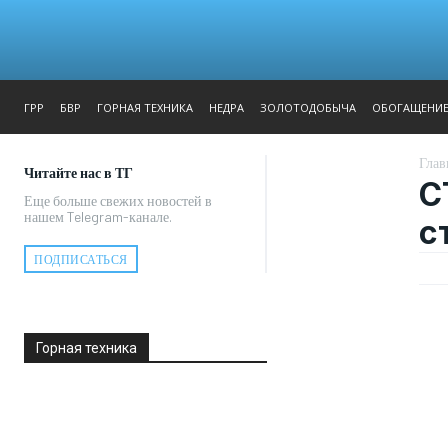
ЖУРНАЛ
РЕПОРТАЖ
ГРР
БВР
ГОРНАЯ ТЕХНИКА
НЕДРА
ЗОЛОТОДОБЫЧА
ОБОГАЩЕНИ
Глав
Читайте нас в ТГ
С
Еще больше свежих новостей в
нашем Telegram-канале.
с
ПОДПИСАТЬСЯ
Горная техника