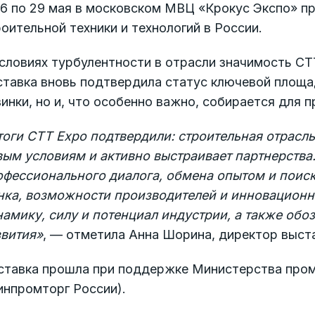
26 по 29 мая в московском МВЦ «Крокус Экспо» п
оительной техники и технологий в России.
словиях турбулентности в отрасли значимость CT
тавка вновь подтвердила статус ключевой площад
инки, но и, что особенно важно, собирается для 
тоги CTT Expo подтвердили: строительная отрасль
вым условиям и активно выстраивает партнерства
офессионального диалога, обмена опытом и поис
нка, возможности производителей и инновационны
амику, силу и потенциал индустрии, а также обо
звития»
, — отметила Анна Шорина, директор выст
ставка прошла при поддержке Министерства пром
инпромторг России).