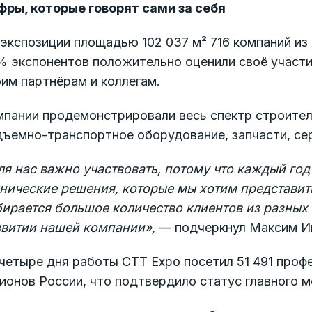
фры, которые говорят сами за себя
экспозиции площадью 102 037 м² 716 компаний из
% экспонентов положительно оценили своё участи
им партнёрам и коллегам.
мпании продемонстрировали весь спектр строител
дъемно-транспортное оборудование, запчасти, се
ля нас важно участвовать, потому что каждый го
хнические решения, которые мы хотим представит
бирается большое количество клиентов из разных
звитии нашей компании»,
— подчеркнул Максим Ив
четыре дня работы CTT Expo посетил 51 491 проф
ионов России, что подтвердило статус главного 