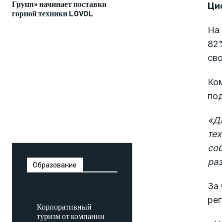
Групп» начинает поставки
Ци
горной техники LOVOL
На 
82
сво
Ко
по
«
Д
те
со
ра
Образование
За 
рег
Корпоративный
туризм от компании