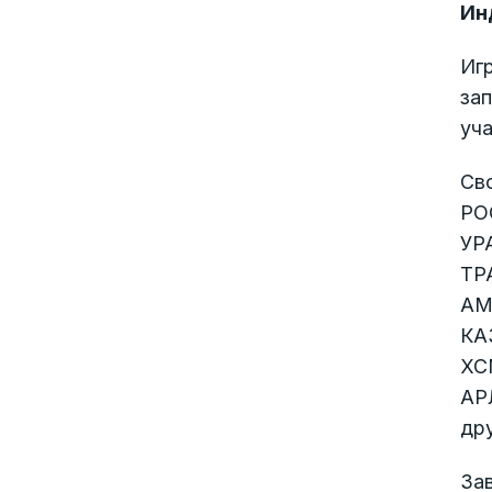
Ин
Иг
за
уча
Св
РО
УР
ТР
АМ
КА
XC
АР
дру
За