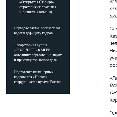
«
Н
«Открытая Сибирь»:
стратегия сплочения
огр
и развития команд
эк
Парадокс вахты: рост зарплат
Сам
ведет к дефициту кадров
Каз
чел
Лаборатория Группы
«ЭВОБЛАСТ» в МГРИ
Ниж
объединит образование, науку
уч
и практику взрывного дела
фо
Подготовка инженерных
кадров: как «Полюс»
«
Ге
сотрудничает с вузами России
Вла
СН
Ко
Од