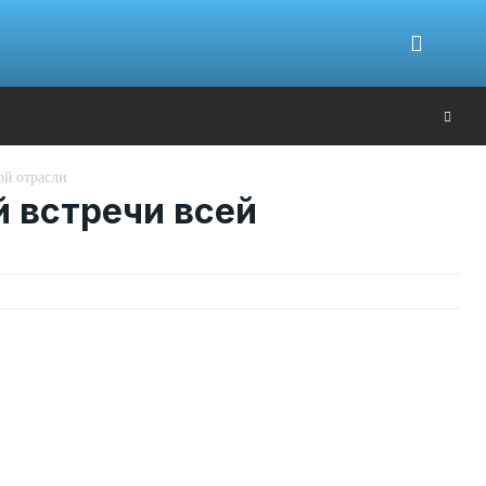
Ю
ой отрасли
й встречи всей