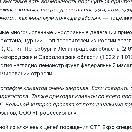
а выставке есть возможность пообщаться практиче
омное количество ресурсов на поездки, командир
ономит как минимум полгода работы»,
— поделилс
ые многочисленные иностранные делегации приеха
ахстана, Турции. Топ посетителей из России возг
.), Санкт-Петербург и Ленинградская область (2 61
егородская и Свердловская области (1 022 и 1 013
астия наглядно демонстрирует федеральный масшт
рмировании отрасли.
ография клиентов очень широкая. Если говорить 
дивостока. Также приходят клиенты со всего пост
Г. Большой интерес проявляют потенциальные пар
рзанов, ООО «Профессионал».
ной из ключевых целей посещения CTT Expo специ