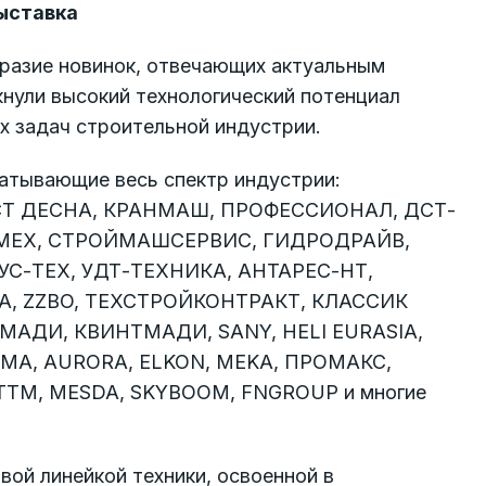
ыставка
разие новинок, отвечающих актуальным
нули высокий технологический потенциал
х задач строительной индустрии.
атывающие весь спектр индустрии:
СТ ДЕСНА, КРАНМАШ, ПРОФЕССИОНАЛ, ДСТ-
БАУМЕХ, СТРОЙМАШСЕРВИС, ГИДРОДРАЙВ,
УС-ТЕХ, УДТ-ТЕХНИКА, АНТАРЕС-НТ,
, ZZBO, ТЕХСТРОЙКОНТРАКТ, КЛАССИК
МАДИ, КВИНТМАДИ, SANY, HELI EURASIA,
XGMA, AURORA, ELKON, MEKA, ПРОМАКС,
ТТМ, MESDA, SKYBOOM, FNGROUP и многие
ой линейкой техники, освоенной в