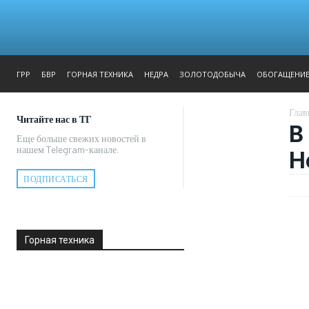
ЖУРНАЛ
РЕПОРТАЖ
ГРР
БВР
ГОРНАЯ ТЕХНИКА
НЕДРА
ЗОЛОТОДОБЫЧА
ОБОГАЩЕНИ
Глав
Читайте нас в ТГ
В
Еще больше свежих новостей в
нашем Telegram-канале.
Н
ПОДПИСАТЬСЯ
Горная техника