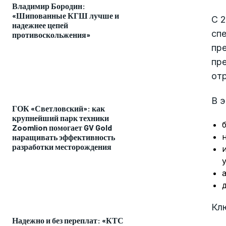
Владимир Бородин:
«Шипованные КГШ лучше и
С 2
надежнее цепей
спе
противоскольжения»
пр
пр
отр
В 
ГОК «Светловский»: как
крупнейший парк техники
Zoomlion помогает GV Gold
наращивать эффективность
разработки месторождения
Кл
Надежно и без переплат: «КТС