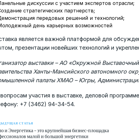
Панельные дискуссии с участием экспертов отрасли;
Создание стратегических партнерств;
Демонстрация передовых решений и технологий;
Молодежный день карьерных возможностей
ставка является важной платформой для обсужден
том, презентации новейших технологий и укрепле
ганизатор выставки – АО «Окружной Выставочный
авительства Ханты-Мансийского автономного окру
омышленной палаты ХМАО – Югры, Администрац
 вопросам участия в выставке, деловой программ
ефону: +7 (3462) 94-34-54.
ДЫДУЩАЯ СТАТЬЯ
ло и Энергетика – это крупнейшая бизнес-площадка
фессионалов малой и большой энергетики