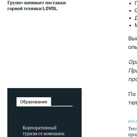
Групп» начинает поставки
горной техники LOVOL
Вы
опы
Ор
Пр
пр
По
тел
Образование
ПРЕ
Корпоративный
Теп
туризм от компании
про