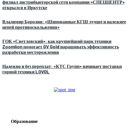
филиал дистрибьюторской сети компании «СПЕЦЦЕНТР»
открылся в Иркутске
Владимир Бородин: «Шипованные КГШ лучше и надежнее
цепей противоскольжения»
ГОК «Светловский»: как крупнейший парк техники
Zoomlion помогает GV Gold наращивать эффективность
разработки месторождения
Надежно и без переплат: «КТС Групп» начинает поставки
горной техники LOVOL
Образование