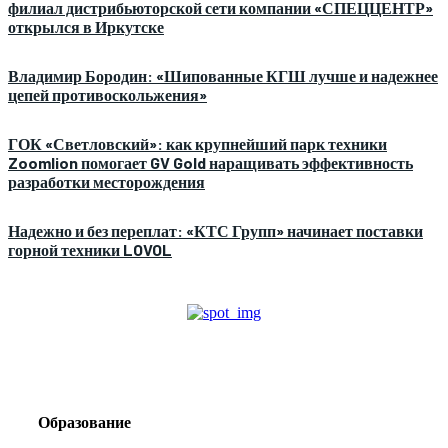
филиал дистрибьюторской сети компании «СПЕЦЦЕНТР»
открылся в Иркутске
Владимир Бородин: «Шипованные КГШ лучше и надежнее
цепей противоскольжения»
ГОК «Светловский»: как крупнейший парк техники
Zoomlion помогает GV Gold наращивать эффективность
разработки месторождения
Надежно и без переплат: «КТС Групп» начинает поставки
горной техники LOVOL
Образование