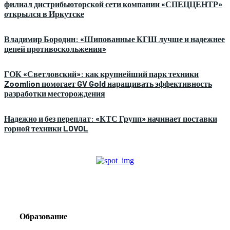
филиал дистрибьюторской сети компании «СПЕЦЦЕНТР»
открылся в Иркутске
Владимир Бородин: «Шипованные КГШ лучше и надежнее
цепей противоскольжения»
ГОК «Светловский»: как крупнейший парк техники
Zoomlion помогает GV Gold наращивать эффективность
разработки месторождения
Надежно и без переплат: «КТС Групп» начинает поставки
горной техники LOVOL
Образование