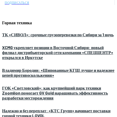
ПОДПИСАТЬСЯ
Горная техника
ТК «СИВОЛ»: срочные грузоперевозки по Сибири за 1 ночь
XCMG укрепляет позиции в Восточной Сибири: новый
филиал дистрибьюторской сети компании «СПЕЦЦЕНТР»
открылся в Иркутске
Владимир Бородин: «Шипованные КГШ лучше и надежнее
цепей противоскольжения»
ГОК «Светловский»: как крупнейший парк техники
Zoomlion помогает GV Gold наращивать эффективность
разработки месторождения
Надежно и без переплат: «КТС Групп» начинает поставки
горной техники LOVOL