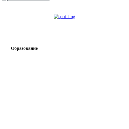
Образование
Корпоративный туризм от компании «Открытая
Сибирь»: стратегия сплочения и развития
команд
Парадокс вахты: рост зарплат ведет к дефициту кадров
Лаборатория Группы «ЭВОБЛАСТ» в МГРИ объединит
образование, науку и практику взрывного дела