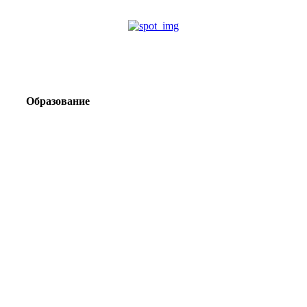
Образование
Корпоративный туризм от компании «Открытая
Сибирь»: стратегия сплочения и развития
команд
Парадокс вахты: рост зарплат ведет к дефициту кадров
Лаборатория Группы «ЭВОБЛАСТ» в МГРИ объединит
образование, науку и практику взрывного дела
Подготовка инженерных кадров: как «Полюс»