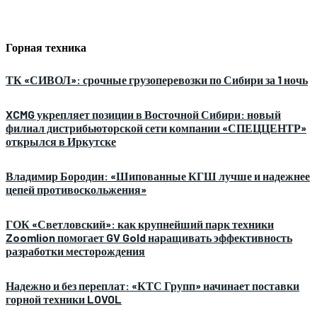
Горная техника
ТК «СИВОЛ»: срочные грузоперевозки по Сибири за 1 ночь
XCMG укрепляет позиции в Восточной Сибири: новый
филиал дистрибьюторской сети компании «СПЕЦЦЕНТР»
открылся в Иркутске
Владимир Бородин: «Шипованные КГШ лучше и надежнее
цепей противоскольжения»
ГОК «Светловский»: как крупнейший парк техники
Zoomlion помогает GV Gold наращивать эффективность
разработки месторождения
Надежно и без переплат: «КТС Групп» начинает поставки
горной техники LOVOL