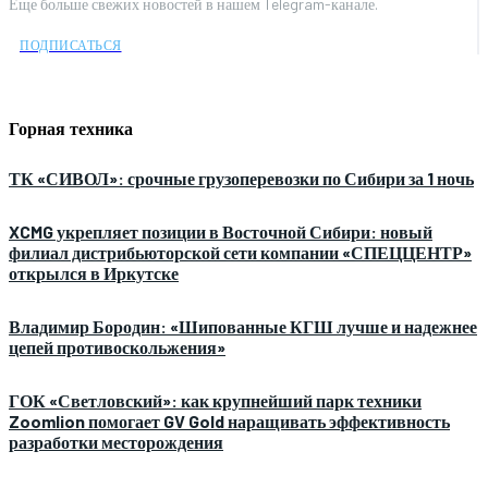
Еще больше свежих новостей в нашем Telegram-канале.
ПОДПИСАТЬСЯ
Горная техника
ТК «СИВОЛ»: срочные грузоперевозки по Сибири за 1 ночь
XCMG укрепляет позиции в Восточной Сибири: новый
филиал дистрибьюторской сети компании «СПЕЦЦЕНТР»
открылся в Иркутске
Владимир Бородин: «Шипованные КГШ лучше и надежнее
цепей противоскольжения»
ГОК «Светловский»: как крупнейший парк техники
Zoomlion помогает GV Gold наращивать эффективность
разработки месторождения