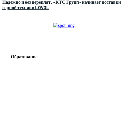
Надежно и без переплат: «КТС Групп» начинает поставки
горной техники LOVOL
Образование
Корпоративный туризм от компании «Открытая
Сибирь»: стратегия сплочения и развития
команд
Парадокс вахты: рост зарплат ведет к дефициту кадров
Лаборатория Группы «ЭВОБЛАСТ» в МГРИ объединит
образование, науку и практику взрывного дела