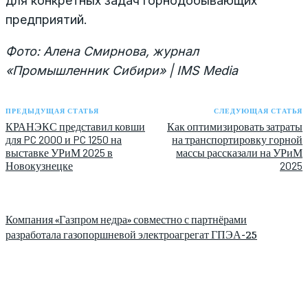
для конкретных задач горнодобывающих
предприятий.
Фото: Алена Смирнова, журнал
«Промышленник Сибири» | IMS Media
ПРЕДЫДУЩАЯ СТАТЬЯ
СЛЕДУЮЩАЯ СТАТЬЯ
КРАНЭКС представил ковши
Как оптимизировать затраты
для PC 2000 и PC 1250 на
на транспортировку горной
выставке УРиМ 2025 в
массы рассказали на УРиМ
Новокузнецке
2025
Компания «Газпром недра» совместно с партнёрами
разработала газопоршневой электроагрегат ГПЭА-25