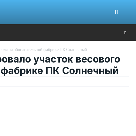
Ю
роля на обогатительной фабрике ПК Солнечный
овало участок весового
й фабрике ПК Солнечный