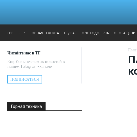
ЖУРНАЛ
РЕПОРТАЖ
ГРР
БВР
ГОРНАЯ ТЕХНИКА
НЕДРА
ЗОЛОТОДОБЫЧА
ОБОГАЩЕНИ
Глав
Читайте нас в ТГ
П
Еще больше свежих новостей в
нашем Telegram-канале.
к
ПОДПИСАТЬСЯ
Горная техника