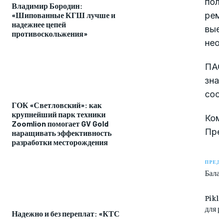
по
Владимир Бородин:
рем
«Шипованные КГШ лучше и
надежнее цепей
вы
противоскольжения»
нео
ПА
зна
сос
ГОК «Светловский»: как
крупнейший парк техники
Ком
Zoomlion помогает GV Gold
Пр
наращивать эффективность
разработки месторождения
ПРЕ
Бала
Pik
для
Надежно и без переплат: «КТС