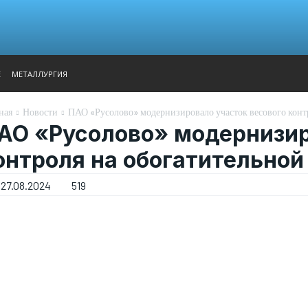
АНАЛИТИКА
ВЫСТАВКИ
КОНТАКТЫ
ГЛАВНОЕ МЕН
Е
МЕТАЛЛУРГИЯ
ная
Новости
ПАО «Русолово» модернизировало участок весового конт
АО «Русолово» модернизир
онтроля на обогатительно
27.08.2024
519