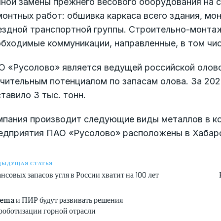
лной замены прежнего весового оборудования на 
онтных работ: обшивка каркаса всего здания, мо
ездной транспортной группы. Строительно-монта
бходимые коммуникации, направленные, в том чис
О «Русолово» является ведущей российской олов
чительным потенциалом по запасам олова. За 202
тавило 3 тыс. тонн.
пания производит следующие виды металлов в кон
едприятия ПАО «Русолово» расположены в Хабаро
ДЫДУЩАЯ СТАТЬЯ
нсовых запасов угля в России хватит на 100 лет
lema и ПИР будут развивать решения
 роботизации горной отрасли