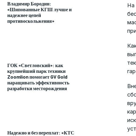
Владимир Бородин:
На
«Шипованные КГШ лучше и
бес
надежнее цепей
противоскольжения»
ма
пр
Ка
вып
тек
ГОК «Светловский»: как
крупнейший парк техники
га
Zoomlion помогает GV Gold
наращивать эффективность
Вн
разработки месторождения
сб
вру
ка
ис
уст
Надежно и без переплат: «КТС