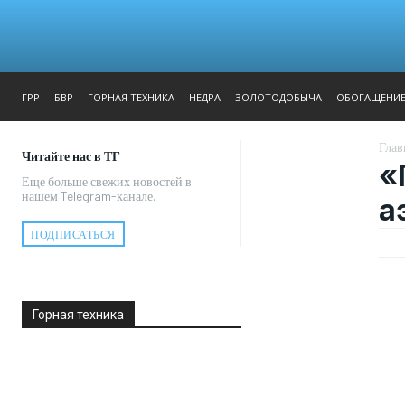
ЖУРНАЛ
РЕПОРТАЖ
ГРР
БВР
ГОРНАЯ ТЕХНИКА
НЕДРА
ЗОЛОТОДОБЫЧА
ОБОГАЩЕНИ
Глав
Читайте нас в ТГ
«
Еще больше свежих новостей в
нашем Telegram-канале.
а
ПОДПИСАТЬСЯ
Горная техника