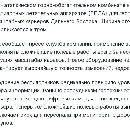
 Наталкинском горно-обогатительном комбинате 
пилотных летательных аппаратов (БПЛА) для геот
сштабных карьеров Дальнего Востока. Ширина объ
иближается к трём.
к сообщает пресс-служба компании, применение а
олнять сложнейшие полевые работы всего за неск
ущих масштабах карьера. Новое оборудование не 
рантирует высочайшую точность измерений, недос
едрение беспилотников радикально повысило уро
ора информации. Раньше сотрудникам геотехничес
чную с помощью цифровых камер, что не всегда п
рьера. Теперь же сложнейшие полевые работы вы
ключает риск для персонала при мониторинге деф
упов.