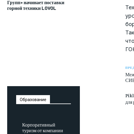
Групп» начинает поставки
Тех
горной техники LOVOL
ур
бо
Та
что
ГО
ПРЕ
Меж
СИБ
Pik
Образование
для
Корпоративный
туризм от компании