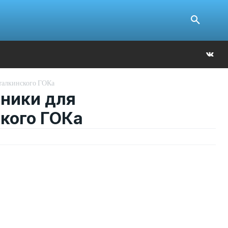
Ю
талкинского ГОКа
ники для
кого ГОКа