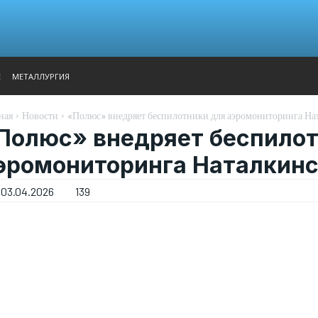
АНАЛИТИКА
ВЫСТАВКИ
КОНТАКТЫ
ГЛАВНОЕ МЕН
Е
МЕТАЛЛУРГИЯ
ная
Новости
«Полюс» внедряет беспилотники для аэромониторинга На
Полюс» внедряет беспилот
эромониторинга Наталкинс
03.04.2026
139