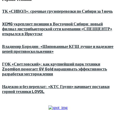
ТК «СИВОЛ»: срочные грузоперевозки по Сибири за 1 ночь
XCMG укрепляет позиции в Восточной Сибири: новый
филиал дистрибьюторской сети компании «СПЕЦЦЕНТР»
открылся в Иркутске
Владимир Бородин: «Шипованные КГШ лучше и надежнее
цепей противоскольжения»
ГОК «Светловский»: как крупнейший парк техники
Zoomlion помогает GV Gold наращивать эффективность
разработки месторождения
Надежно и без переплат: «КТС Групп» начинает поставки
горной техники LOVOL