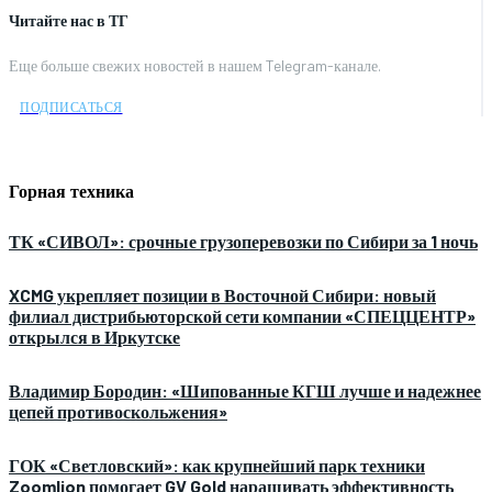
Читайте нас в ТГ
Еще больше свежих новостей в нашем Telegram-канале.
ПОДПИСАТЬСЯ
Горная техника
ТК «СИВОЛ»: срочные грузоперевозки по Сибири за 1 ночь
XCMG укрепляет позиции в Восточной Сибири: новый
филиал дистрибьюторской сети компании «СПЕЦЦЕНТР»
открылся в Иркутске
Владимир Бородин: «Шипованные КГШ лучше и надежнее
цепей противоскольжения»
ГОК «Светловский»: как крупнейший парк техники
Zoomlion помогает GV Gold наращивать эффективность