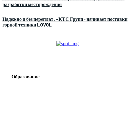
разработки месторождения
Надежно и без переплат: «КТС Групп» начинает поставки
горной техники LOVOL
Образование
Корпоративный туризм от компании «Открытая
Сибирь»: стратегия сплочения и развития
команд
Парадокс вахты: рост зарплат ведет к дефициту кадров