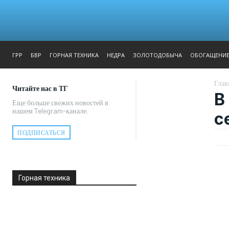
ЖУРНАЛ
РЕПОРТАЖ
ГРР
БВР
ГОРНАЯ ТЕХНИКА
НЕДРА
ЗОЛОТОДОБЫЧА
ОБОГАЩЕНИ
Глав
Читайте нас в ТГ
В
Еще больше свежих новостей в
нашем Telegram-канале.
с
ПОДПИСАТЬСЯ
Горная техника