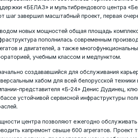
ддержки «БЕЛАЗ» и мультибрендового центра «Бе
т шаг завершил масштабный проект, первая очере
вводом новых мощностей общая площадь комплекса
фраструктура пополнилась современным производ
регатов и двигателей, а также многофункциональ
бораторией, учебным классом и медпунктом.
начально создававшийся для обслуживания карьер
версальным хабом для всей белорусской техники 
мпании-представителя «Б-24» Денис Дудинец, клю
збассе устойчивой сервисной инфраструктуры пол
аслей.
щности центра позволяют ежегодно обслуживать 
водить капремонт свыше 600 агрегатов. Проект т