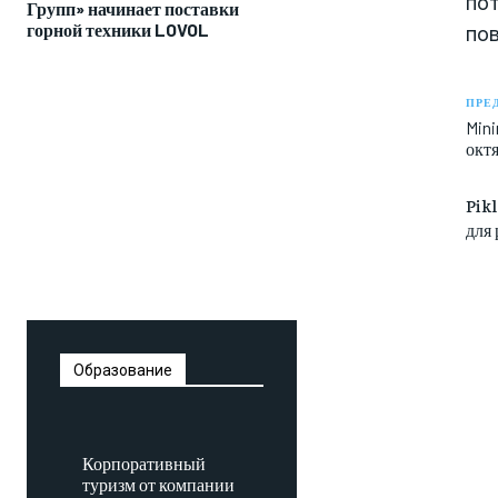
пот
Групп» начинает поставки
горной техники LOVOL
по
ПРЕ
Mini
окт
Pik
для
Образование
Корпоративный
туризм от компании