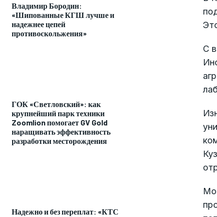
Владимир Бородин:
по
«Шипованные КГШ лучше и
надежнее цепей
Это
противоскольжения»
С 
Ин
аг
ла
ГОК «Светловский»: как
Из
крупнейший парк техники
Zoomlion помогает GV Gold
уни
наращивать эффективность
ко
разработки месторождения
Ку
отр
Мо
про
Надежно и без переплат: «КТС