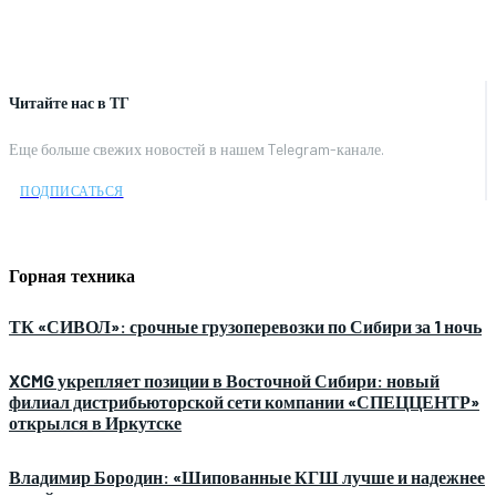
Читайте нас в ТГ
Еще больше свежих новостей в нашем Telegram-канале.
ПОДПИСАТЬСЯ
Горная техника
ТК «СИВОЛ»: срочные грузоперевозки по Сибири за 1 ночь
XCMG укрепляет позиции в Восточной Сибири: новый
филиал дистрибьюторской сети компании «СПЕЦЦЕНТР»
открылся в Иркутске
Владимир Бородин: «Шипованные КГШ лучше и надежнее