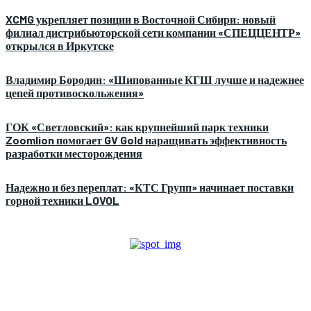
XCMG укрепляет позиции в Восточной Сибири: новый
филиал дистрибьюторской сети компании «СПЕЦЦЕНТР»
открылся в Иркутске
Владимир Бородин: «Шипованные КГШ лучше и надежнее
цепей противоскольжения»
ГОК «Светловский»: как крупнейший парк техники
Zoomlion помогает GV Gold наращивать эффективность
разработки месторождения
Надежно и без переплат: «КТС Групп» начинает поставки
горной техники LOVOL