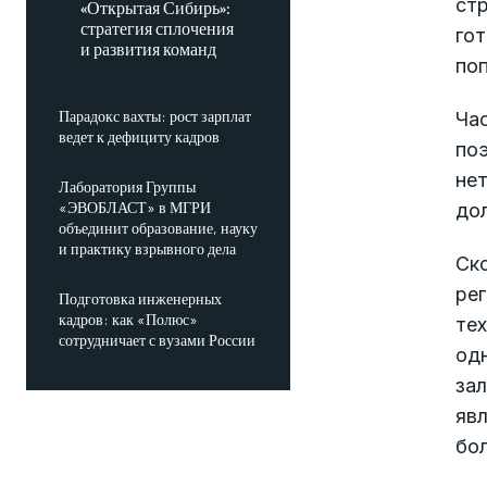
ст
«Открытая Сибирь»:
стратегия сплочения
гот
и развития команд
поп
Парадокс вахты: рост зарплат
Ча
ведет к дефициту кадров
по
нет
Лаборатория Группы
«ЭВОБЛАСТ» в МГРИ
до
объединит образование, науку
и практику взрывного дела
Ск
рег
Подготовка инженерных
кадров: как «Полюс»
тех
сотрудничает с вузами России
од
за
явл
бо