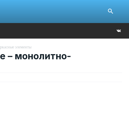
Ю
аркасные элементы
е – монолитно-