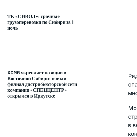
ТК «СИВОЛ»: срочные
грузоперевозки по Сибири за 1
ночь
XCMG укрепляет позиции в
Ря
Восточной Сибири: новый
филиал дистрибьюторской сети
опа
компании «СПЕЦЦЕНТР»
мн
открылся в Иркутске
Мо
стр
в 
кон