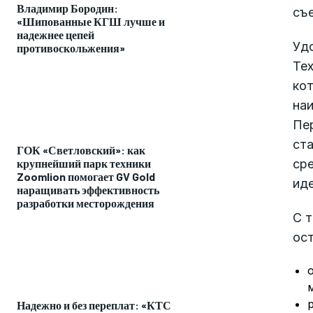
Владимир Бородин:
съ
«Шипованные КГШ лучше и
надежнее цепей
Уд
противоскольжения»
Те
кот
на
Пер
ст
ГОК «Светловский»: как
ср
крупнейший парк техники
Zoomlion помогает GV Gold
иде
наращивать эффективность
разработки месторождения
С 
ост
Надежно и без переплат: «КТС