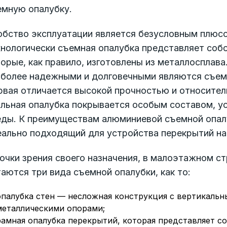
емную опалубку.
обство эксплуатации является безусловным плюсо
хнологически съемная опалубка представляет соб
орые, как правило, изготовлены из металлосплава.
иболее надежными и долговечными являются съемн
вая отличается высокой прочностью и относитель
альная опалубка покрывается особым составом, у
еды. К преимуществам алюминиевой съемной опалу
ально подходящий для устройства перекрытий на 
точки зрения своего назначения, в малоэтажном 
аются три вида съемной опалубки, как то:
опалубка стен — несложная конструкция с вертикаль
металлическими опорами;
рамная опалубка перекрытий, которая представляет с