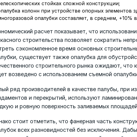
телескопических стойках сложной конструкции;
опалубка колонн при устройстве опорных элементов з
многоразовой опалубки составляет, в среднем, +10% в
номический расчет показывает, что использовани
ркасного строительства позволяет сократить неп
 треть сэкономленное время основных строительн
лубки, существует также опалубка для обустройс
ечественного строительного рынка ожидают, что 
дет возведено с использованием съемной опалубк
ый ряд производителей в качестве палубы, при из
ндаментов и перекрытий, используют ламинирован
адкую и ровную поверхность заливаемых площадей
ако стоит отметить, что фанерная часть констру
лубок всех разновидностей без исключения. Дабы