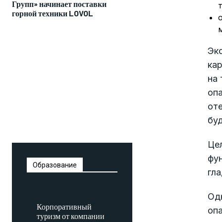
Групп» начинает поставки
горной техники LOVOL
Эко
ка
на
опа
от
бу
Цел
фу
Образование
гл
Одн
Корпоративный
опа
туризм от компании