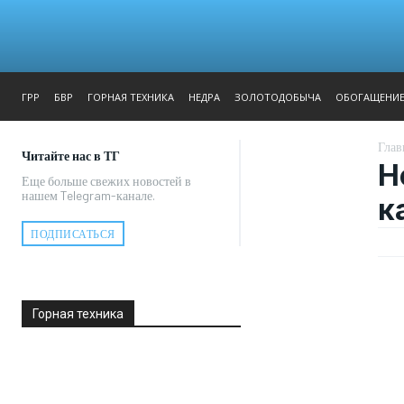
ЖУРНАЛ
РЕПОРТАЖ
ГРР
БВР
ГОРНАЯ ТЕХНИКА
НЕДРА
ЗОЛОТОДОБЫЧА
ОБОГАЩЕНИ
Глав
Читайте нас в ТГ
Н
Еще больше свежих новостей в
нашем Telegram-канале.
к
ПОДПИСАТЬСЯ
Горная техника