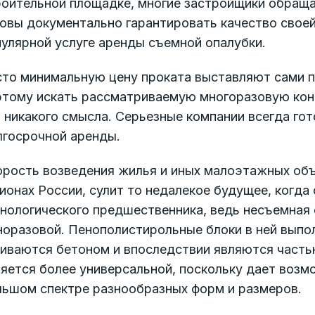
роительной площадке, многие застройщики обраща
овы документально гарантировать качество своей
улярной услуге аренды съемной опалубки.
сто минимальную цену проката выставляют сами п
этому искать рассматриваемую многоразовую конс
 никакого смысла. Серьезные компании всегда го
лгосрочной аренды.
орость возведения жилья и иных малоэтажных объ
ионах России, сулит то недалекое будущее, когда
нологического предшественника, ведь несъемная о
норазовой. Пенополистирольные блоки в ней выпо
ливаются бетоном и впоследствии являются часть
яется более универсальной, поскольку дает возм
льшом спектре разнообразных форм и размеров.