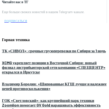
Читайте нас в ТГ
Еще больше свежих новостей в нашем Telegram-канале.
ПОДПИСАТЬСЯ
Горная техника
ТК «СИВОЛ»: срочные грузоперевозки по Сибири за 1 ночь
XCMG укрепляет позиции в Восточной Сибири: новый
филиал дистрибьюторской сети компании «СПЕЦЦЕНТР»
открылся в Иркутске
Владимир Бородин: «Шипованные КГШ лучше и надежнее
цепей противоскольжения»
ГОК «Светловский»: как крупнейший парк техники
Zoomlion помогает GV Gold наращивать эффективность