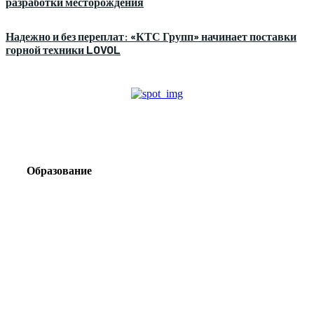
разработки месторождения
Надежно и без переплат: «КТС Групп» начинает поставки
горной техники LOVOL
Образование
Корпоративный туризм от компании «Открытая
Сибирь»: стратегия сплочения и развития
команд
Парадокс вахты: рост зарплат ведет к дефициту кадров