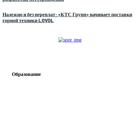
Надежно и без переплат: «КТС Групп» начинает поставки
горной техники LOVOL
Образование
Корпоративный туризм от компании «Открытая
Сибирь»: стратегия сплочения и развития
команд
Парадокс вахты: рост зарплат ведет к дефициту кадров