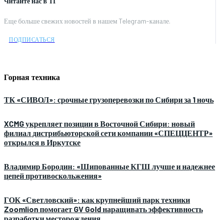
Читайте нас в ТГ
Еще больше свежих новостей в нашем Telegram-канале.
ПОДПИСАТЬСЯ
Горная техника
ТК «СИВОЛ»: срочные грузоперевозки по Сибири за 1 ночь
XCMG укрепляет позиции в Восточной Сибири: новый
филиал дистрибьюторской сети компании «СПЕЦЦЕНТР»
открылся в Иркутске
Владимир Бородин: «Шипованные КГШ лучше и надежнее
цепей противоскольжения»
ГОК «Светловский»: как крупнейший парк техники
Zoomlion помогает GV Gold наращивать эффективность
разработки месторождения