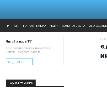
ЖУРНАЛ
РЕПОРТАЖ
ГРР
БВР
ГОРНАЯ ТЕХНИКА
НЕДРА
ЗОЛОТОДОБЫЧА
ОБОГАЩЕНИ
Глав
Читайте нас в ТГ
«
Еще больше свежих новостей в
нашем Telegram-канале.
и
ПОДПИСАТЬСЯ
Горная техника