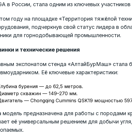
A в России, стала одним из ключевых участников 
том году на площадке «Территория тяжёлой техни
рудования, подчеркнув свой статус лидера в обл
хники для горнодобывающей промышленности.
винки и технические решения
авным экспонатом стенда «АлтайБурМаш» стала б
евмоударником. Её ключевые характеристики:
Глубина бурения — до 62,5 метров.
Диаметр скважин — 149–270 мм.
Двигатель — Chongqing Cummins QSK19 мощностью 597
а модель предназначена для работы с породами к
ает её универсальным решением для добычи угля,
копаемых.