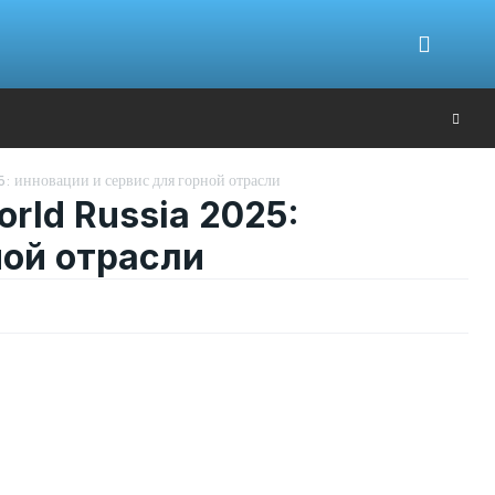
Ю
: инновации и сервис для горной отрасли
ld Russia 2025:
ной отрасли