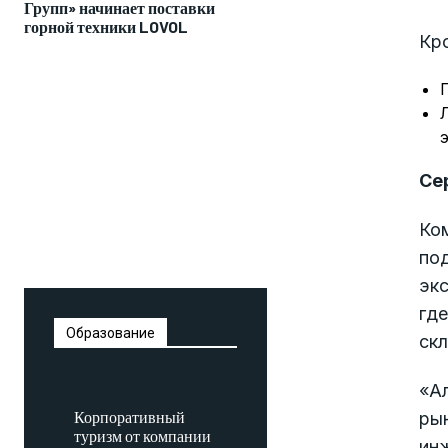
Групп» начинает поставки
горной техники LOVOL
Кр
Се
Ком
под
экс
где
Образование
скл
«А
Корпоративный
рын
туризм от компании
ин