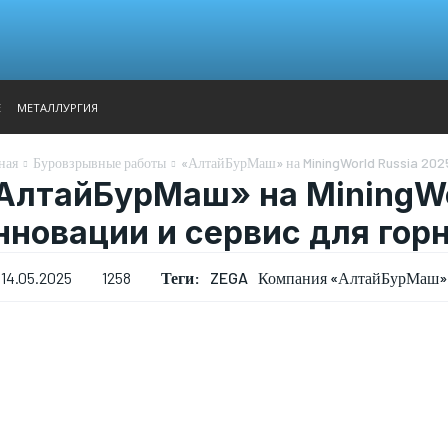
АНАЛИТИКА
ВЫСТАВКИ
КОНТАКТЫ
ГЛАВНОЕ МЕН
Е
МЕТАЛЛУРГИЯ
ная
Буровзрывные работы
«АлтайБурМаш» на MiningWorld Russia 2025
АлтайБурМаш» на MiningWor
нновации и сервис для гор
Теги:
ZEGA
Компания «АлтайБурМаш»
14.05.2025
1258