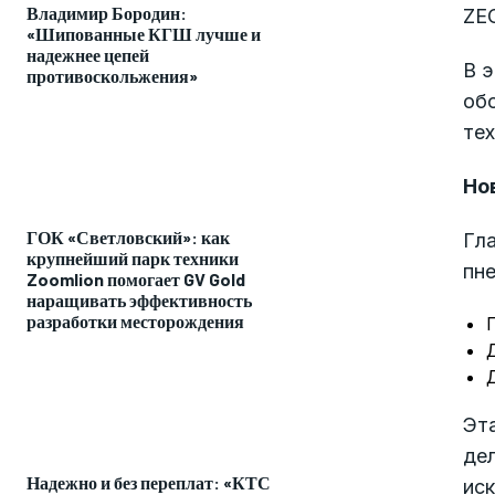
Владимир Бородин:
ZEG
«Шипованные КГШ лучше и
надежнее цепей
В э
противоскольжения»
обо
те
Но
ГОК «Светловский»: как
Гл
крупнейший парк техники
пн
Zoomlion помогает GV Gold
наращивать эффективность
разработки месторождения
Эт
дел
Надежно и без переплат: «КТС
ис