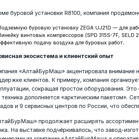
оме буровой установки R8100, компания продемон
Подземную буровую установку ZEGA UJ21D — для рабо
Линейку винтовых компрессоров (SPD 315S-7F, SELD 2
эффективную подачу воздуха для буровых работ.
рвисная экосистема и клиентский опыт
пания «АлтайБурМаш» акцентировала внимание не 
держке клиентов. К примеру, компания организуе
плуатации, сокращая простои оборудования. Это 
 техника дополняется «арктическим пакетом». Се
адов и 9 сервисных центров по России, что обесп
лтайБурМаш» продолжает расширять ассортимент
ка. На выставке подчёркивалось, что завод-изгот
женерами из компании «АлтайБурМаш» и оперативн