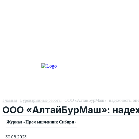
Главная
Буровзрывные работы
ООО «АлтайБурМаш»: надежность, опер
ООО «АлтайБурМаш»: надежн
Журнал «Промышленник Сибири»
30.08.2023