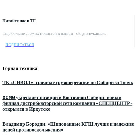
Читайте нас в ТГ
Еще больше свежих новостей в нашем Telegram-канале.
ПОДПИСАТЬСЯ
Горная техника
ТК «СИВОЛ»: срочные грузоперевозки по Сибири за 1 ночь
XCMG укрепляет позиции в Восточной Сибири: новый
филиал дистрибьюторской сети компании «СПЕЦЦЕНТР»
открылся в Иркутске
Владимир Бородин: «Шипованные КГШ лучше и надежнее
цепей противоскольжения»