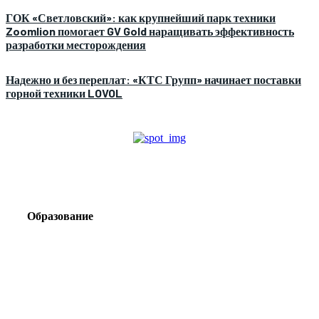
ГОК «Светловский»: как крупнейший парк техники
Zoomlion помогает GV Gold наращивать эффективность
разработки месторождения
Надежно и без переплат: «КТС Групп» начинает поставки
горной техники LOVOL
Образование
Корпоративный туризм от компании «Открытая
Сибирь»: стратегия сплочения и развития
команд