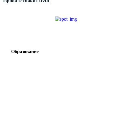
горной техники LOVOL
Образование
Корпоративный туризм от компании «Открытая
Сибирь»: стратегия сплочения и развития
команд
Парадокс вахты: рост зарплат ведет к дефициту кадров
Лаборатория Группы «ЭВОБЛАСТ» в МГРИ объединит
образование, науку и практику взрывного дела