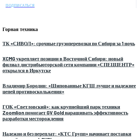
ПОДПИСАТЬСЯ
Горная техника
ТК «СИВОЛ»: срочные грузоперевозки по Сибири за 1 ночь
XCMG укрепляет позиции в Восточной Сибири: новый
филиал дистрибьюторской сети компании «СПЕЦЦЕНТР»
открылся в Иркутске
Владимир Бородин: «Шипованные КГШ лучше и надежнее
цепей противоскольжения»
ГОК «Светловский»: как крупнейший парк техники
Zoomlion помогает GV Gold наращивать эффективность
разработки месторождения
Надежно и без переплат: «КТС Групп» начинает поставки