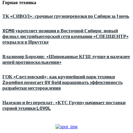
Горная техника
ТК «СИВОЛ»: срочные грузоперевозки по Сибири за 1 ночь
XCMG укрепляет позиции в Восточной Сибири: новый
филиал дистрибьюторской сети компании «СПЕЦЦЕНТР»
открылся в Иркутске
Владимир Бородин: «Шипованные КГШ лучше и надежнее
цепей противоскольжения»
ГОК «Светловский»: как крупнейший парк техники
Zoomlion помогает GV Gold наращивать эффективность
разработки месторождения
Надежно и без переплат: «КТС Групп» начинает поставки
горной техники LOVOL