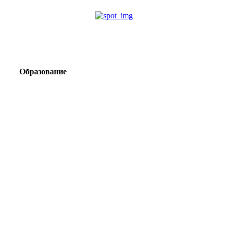
Образование
Корпоративный туризм от компании «Открытая
Сибирь»: стратегия сплочения и развития
команд
Парадокс вахты: рост зарплат ведет к дефициту кадров
Лаборатория Группы «ЭВОБЛАСТ» в МГРИ объединит
образование, науку и практику взрывного дела
Подготовка инженерных кадров: как «Полюс»
сотрудничает с вузами России