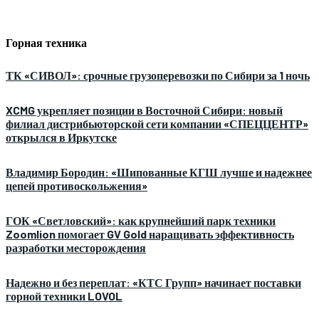
Горная техника
ТК «СИВОЛ»: срочные грузоперевозки по Сибири за 1 ночь
XCMG укрепляет позиции в Восточной Сибири: новый
филиал дистрибьюторской сети компании «СПЕЦЦЕНТР»
открылся в Иркутске
Владимир Бородин: «Шипованные КГШ лучше и надежнее
цепей противоскольжения»
ГОК «Светловский»: как крупнейший парк техники
Zoomlion помогает GV Gold наращивать эффективность
разработки месторождения
Надежно и без переплат: «КТС Групп» начинает поставки
горной техники LOVOL